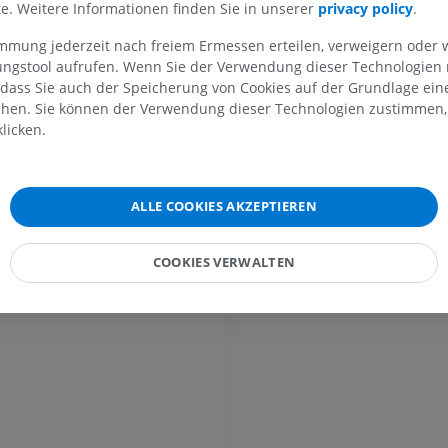
lte. Weitere Informationen finden Sie in unserer
privacy policy
.
MRT
unteren Extre
Röntgenbilder
PREMIUM
immung jederzeit nach freiem Ermessen erteilen, verweigern oder 
KOSTENLOS
lungstool aufrufen. Wenn Sie der Verwendung dieser Technologien
 dass Sie auch der Speicherung von Cookies auf der Grundlage ein
MRT des Handgelenks
chen. Sie können der Verwendung dieser Technologien zustimmen, 
MRT
MRT der unter
MRT
licken.
PREMIUM
PREMIUM
MRT des Ellenbogens
MRT
Hüft-MRT
ALLE COOKIES AKZEPTIEREN
MRT
PREMIUM
PREMIUM
COOKIES VERWALTEN
MRT der Hand
MRT
Knie-MRT
MRT
PREMIUM
PREMIUM
Röntgenaufnahme der
oberen Extremität
CT-Arthografie
Röntgenbilder
Kniegelenks
CT-Arthrogra
PREMIUM