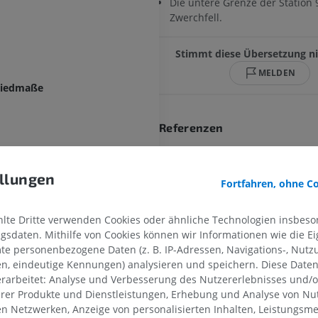
Die untere Grenze der Station 9
Zwerchfell.
Stimmt diese Übersetzung ni
MELDEN
liedmaße
Referenzen
IASLC lymph node map
https://www.ia
International Association for the Stud
llungen
Fortfahren, ohne C
Cancer (IASLC) Lymph Node Map: Rad
with CT Illustration
Ahmed H. ElSheri
Lau, Carol C. Wu, Richard L. Drake, Ge
OBERE GLIEDMASSE
UNTERE GLIEDMASSE
te Dritte verwenden Cookies oder ähnliche Technologien insbeson
and Thomas W. Rice RadioGraphics 2
sdaten. Mithilfe von Cookies können wir Informationen wie die Ei
kalen Lymphknoten
16801691
MRT der oberen Extremität
Untere Extrem
te personenbezogene Daten (z. B. IP-Adressen, Navigations-, Nutz
MRT
Abbildungen
en, eindeutige Kennungen) analysieren und speichern. Diese Date
rarbeitet: Analyse und Verbesserung des Nutzererlebnisses und/
PREMIUM
PREMIUM
Galerie
erer Produkte und Dienstleistungen, Erhebung und Analyse von Nu
len Netzwerken, Anzeige von personalisierten Inhalten, Leistungs
MRT der Schulter
Röntgenaufna