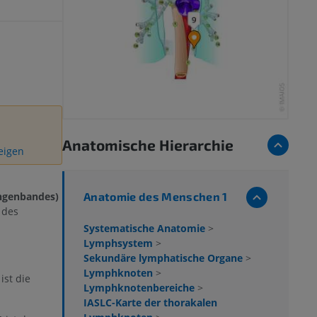
Anatomische Hierarchie
zeigen
Anatomie des Menschen 1
ngenbandes)
 des
Systematische Anatomie
>
Lymphsystem
>
Sekundäre lymphatische Organe
>
Lymphknoten
>
ist die
Lymphknotenbereiche
>
IASLC-Karte der thorakalen