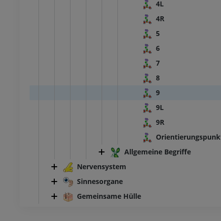
4L
4R
5
6
7
8
9
9L
9R
Orientierungspunk
Allgemeine Begriffe
Nervensystem
Sinnesorgane
Gemeinsame Hülle