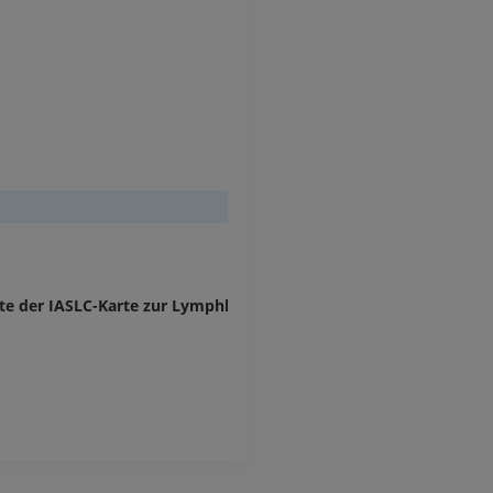
PREMIUM
Obere Extremität
Abbildungen
MRT des Sprun
des Rückfußes
PREMIUM
MRT
PREMIUM
Arteriografie der oberen
Extremität
Angiographie
MRT Vorfuß
MRT
KOSTENLOS
PREMIUM
Visible Human Project
Fotografie
CTA der untere
te der IASLC-Karte zur Lymphknotenlokalisation
Extremitäten
PREMIUM
CT
PREMIUM
Beinarterien u
CT
KOSTENLOS