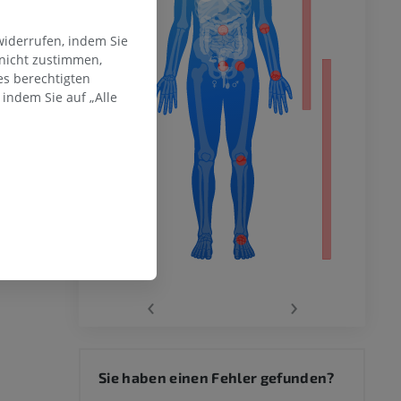
mität
widerrufen, indem Sie
 nicht zustimmen,
es berechtigten
indem Sie auf „Alle
en Extremität
‹
›
 des
Sie haben einen Fehler gefunden?
mm