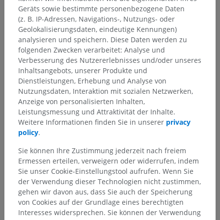
Geräts sowie bestimmte personenbezogene Daten
Zentraler Abschnitt; Zentralnervensystem
>
(z. B. IP-Adressen, Navigations-, Nutzungs- oder
Zerebrospinale Blutgefäße
>
Hirnblutgefäße
>
Geolokalisierungsdaten, eindeutige Kennungen)
Wirbelarterie
>
Intrakranieller Teil
>
analysieren und speichern. Diese Daten werden zu
Hintere untere Kleinhirnarterie
>
folgenden Zwecken verarbeitet: Analyse und
Adergeflechtäste des vierten Ventrikels
Verbesserung des Nutzererlebnisses und/oder unseres
Inhaltsangebots, unserer Produkte und
Darunterliegende Strukturen:
Für dieses anatomische
Dienstleistungen, Erhebung und Analyse von
Teil gibt es keine zugehörigen Strukturen
Nutzungsdaten, Interaktion mit sozialen Netzwerken,
Anzeige von personalisierten Inhalten,
Leistungsmessung und Attraktivität der Inhalte.
Weitere Informationen finden Sie in unserer
privacy
Übersetzungen
policy
.
Sie können Ihre Zustimmung jederzeit nach freiem
Ermessen erteilen, verweigern oder widerrufen, indem
Sie unser Cookie-Einstellungstool aufrufen. Wenn Sie
Sie haben einen Fehler gefunden?
der Verwendung dieser Technologien nicht zustimmen,
gehen wir davon aus, dass Sie auch der Speicherung
Sie können gerne eine Berichtigung, Übersetzung oder
von Cookies auf der Grundlage eines berechtigten
inhaltliche Verbesserung vorschlagen.
Interesses widersprechen. Sie können der Verwendung