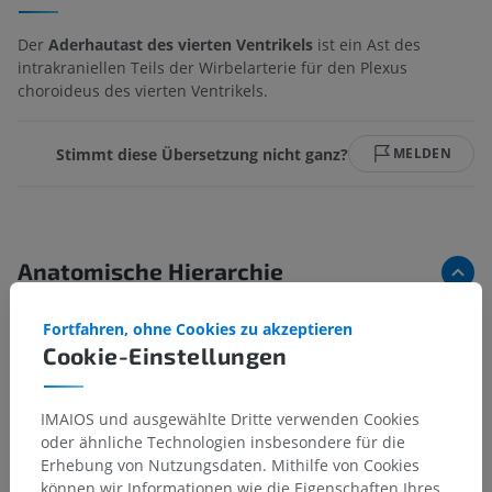
Der
Aderhautast des vierten Ventrikels
ist ein Ast des
intrakraniellen Teils der Wirbelarterie für den Plexus
choroideus des vierten Ventrikels.
Stimmt diese Übersetzung nicht ganz?
MELDEN
Anatomische Hierarchie
Fortfahren, ohne Cookies zu akzeptieren
Anatomie des Menschen 2
Cookie-Einstellungen
Anatomie des Menschen 1
IMAIOS und ausgewählte Dritte verwenden Cookies
oder ähnliche Technologien insbesondere für die
Erhebung von Nutzungsdaten. Mithilfe von Cookies
Anatomie des Menschen
können wir Informationen wie die Eigenschaften Ihres