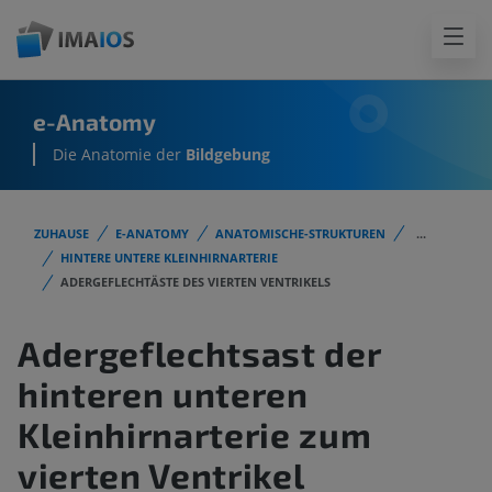
e-Anatomy
Die Anatomie der
Bildgebung
ZUHAUSE
E-ANATOMY
ANATOMISCHE-STRUKTUREN
...
HINTERE UNTERE KLEINHIRNARTERIE
ADERGEFLECHTÄSTE DES VIERTEN VENTRIKELS
Adergeflechtsast der
hinteren unteren
Kleinhirnarterie zum
vierten Ventrikel