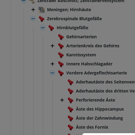
Zentraler Abschnitt; Zentralnervensystem
Meningen; Hirnhäute
Zerebrospinale Blutgefäße
Hirnblutgefäße
Gehirnarterien
Arterienkreis des Gehirns
Karotissystem
Innere Halsschlagader
Vordere Adergeflechtsarterie
Aderhautäste des Seitenvent
Aderhautäste des dritten Ve
Perforierende Äste
Äste des Hippocampus
Äste der Zahnwindung
Äste des Fornix
SPRUNGGELENK-FUSS