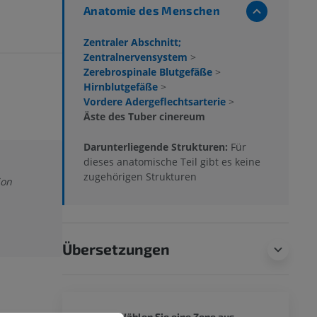
Anatomie des Menschen
Zentraler Abschnitt;
Zentralnervensystem
>
Zerebrospinale Blutgefäße
>
Hirnblutgefäße
>
Vordere Adergeflechtsarterie
>
Äste des Tuber cinereum
Darunterliegende Strukturen:
Für
dieses anatomische Teil gibt es keine
zugehörigen Strukturen
ion
Übersetzungen
GANZER
Wählen Sie eine Zone aus