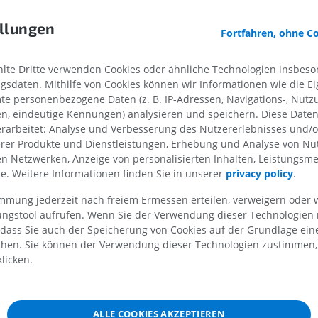
llungen
Fortfahren, ohne C
MRT der oberen Extremität
Untere Extrem
MRT
Abbildungen
PREMIUM
PREMIUM
te Dritte verwenden Cookies oder ähnliche Technologien insbeson
sdaten. Mithilfe von Cookies können wir Informationen wie die Ei
ne
te personenbezogene Daten (z. B. IP-Adressen, Navigations-, Nutz
MRT der Schulter
Röntgenaufna
MRT
unteren Extre
en, eindeutige Kennungen) analysieren und speichern. Diese Date
Röntgenbilder
rarbeitet: Analyse und Verbesserung des Nutzererlebnisses und/
z
PREMIUM
erer Produkte und Dienstleistungen, Erhebung und Analyse von Nu
KOSTENLOS
len Netzwerken, Anzeige von personalisierten Inhalten, Leistungs
MRT des Handgelenks
lte. Weitere Informationen finden Sie in unserer
privacy policy
.
MRT
MRT der unter
MRT
rterien
PREMIUM
immung jederzeit nach freiem Ermessen erteilen, verweigern oder 
PREMIUM
lungstool aufrufen. Wenn Sie der Verwendung dieser Technologien
 dass Sie auch der Speicherung von Cookies auf der Grundlage ein
MRT des Ellenbogens
chen. Sie können der Verwendung dieser Technologien zustimmen, 
MRT
Hüft-MRT
licken.
MRT
PREMIUM
PREMIUM
MRT der Hand
MRT
Knie-MRT
ALLE COOKIES AKZEPTIEREN