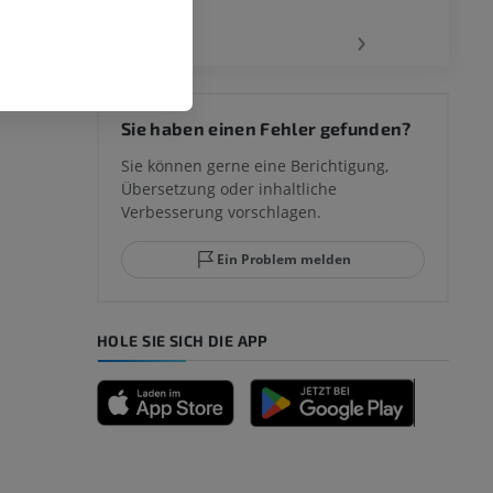
‹
›
 des
Sie haben einen Fehler gefunden?
mm
Sie können gerne eine Berichtigung,
Übersetzung oder inhaltliche
Verbesserung vorschlagen.
ggelenks und
Ein Problem melden
HOLE SIE SICH DIE APP
n