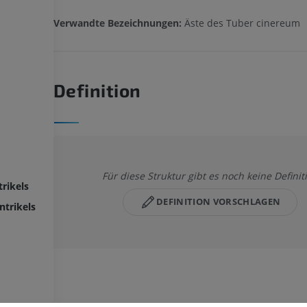
Verwandte Bezeichnungen:
Äste des Tuber cinereum
Definition
Für diese Struktur gibt es noch keine Definit
rikels
DEFINITION VORSCHLAGEN
ntrikels
OBERE GLIEDMASSE
UNTERE GLIEDMASSE