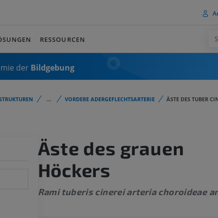
A
ÖSUNGEN
RESSOURCEN
omie der
Bildgebung
STRUKTUREN
...
VORDERE ADERGEFLECHTSARTERIE
ÄSTE DES TUBER C
Äste des grauen
Höckers
Rami tuberis cinerei arteria choroideae a