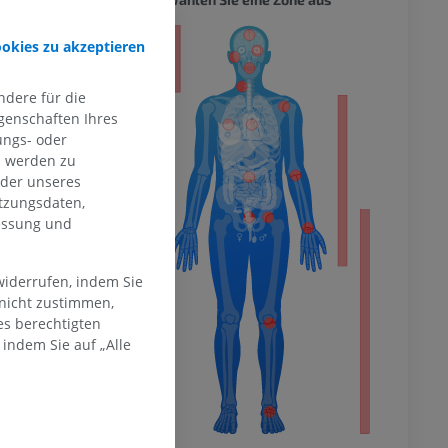
ookies zu akzeptieren
ität
dere für die
genschaften Ihres
ungs- oder
hme der
mität
n werden zu
oder unseres
tzungsdaten,
messung und
en Extremität
widerrufen, indem Sie
 nicht zustimmen,
es berechtigten
indem Sie auf „Alle