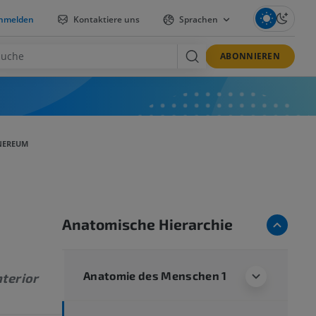
nmelden
Kontaktiere uns
Sprachen
ABONNIEREN
INEREUM
Anatomische Hierarchie
Anatomie des Menschen 1
nterior