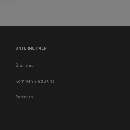
PREMIUM
Beinarterien u
CT
KOSTENLOS
UNTERNEHMEN
Arteriografie 
Extremität
Angiographie
Über uns
KOSTENLOS
Kommen Sie zu uns
Partnern