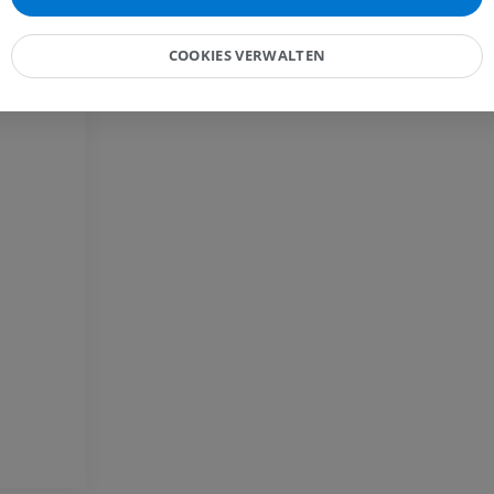
MRT
PREMIUM
PREMIUM
COOKIES VERWALTEN
Röntgenaufnahme der
oberen Extremität
CT-Arthografie
Röntgenbilder
Kniegelenks
CT-Arthrogra
PREMIUM
PREMIUM
Obere Extremität
Abbildungen
MRT des Sprun
des Rückfußes
PREMIUM
MRT
PREMIUM
Arteriografie der oberen
Extremität
Angiographie
MRT Vorfuß
MRT
KOSTENLOS
PREMIUM
Visible Human Project
Fotografie
CTA der untere
Extremitäten
PREMIUM
CT