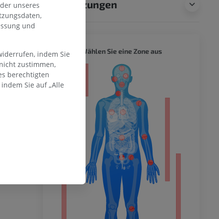
Übersetzungen
oder unseres
tzungsdaten,
messung und
GANZER
Wählen Sie eine Zone aus
widerrufen, indem Sie
 nicht zustimmen,
ität
es berechtigten
indem Sie auf „Alle
hme der
mität
en Extremität