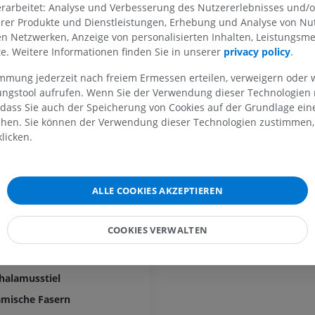
rarbeitet: Analyse und Verbesserung des Nutzererlebnisses und/
erer Produkte und Dienstleistungen, Erhebung und Analyse von Nu
ügelhöcker
len Netzwerken, Anzeige von personalisierten Inhalten, Leistungs
lte. Weitere Informationen finden Sie in unserer
privacy policy
.
z des Sehhügels
OBERE GLIEDMASSE
UNTERE GLIEDMASSE
immung jederzeit nach freiem Ermessen erteilen, verweigern oder 
z des Sehhügels
lungstool aufrufen. Wenn Sie der Verwendung dieser Technologien
MRT der oberen Extremität
Untere Extrem
 dass Sie auch der Speicherung von Cookies auf der Grundlage ein
 Medullarblatt
MRT
Abbildungen
chen. Sie können der Verwendung dieser Technologien zustimmen, 
Medullarblatt
licken.
PREMIUM
PREMIUM
lung
mschlinge
MRT der Schulter
Röntgenaufna
MRT
unteren Extre
ALLE COOKIES AKZEPTIEREN
r Linse
Röntgenbilder
PREMIUM
rschlinge
KOSTENLOS
COOKIES VERWALTEN
Thalamusstiel
MRT des Handgelenks
MRT
MRT der unter
alamusstiel
MRT
PREMIUM
halamusstiel
PREMIUM
amische Fasern
MRT des Ellenbogens