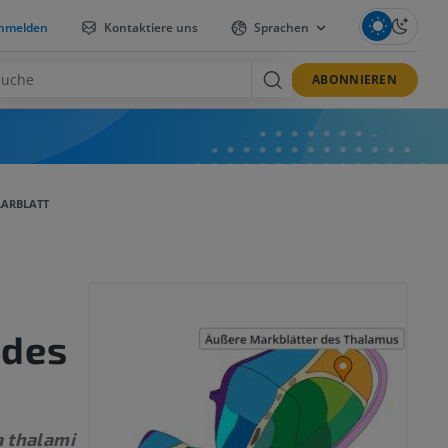
nmelden
Kontaktiere uns
Sprachen
ABONNIEREN
LARBLATT
 des
 thalami