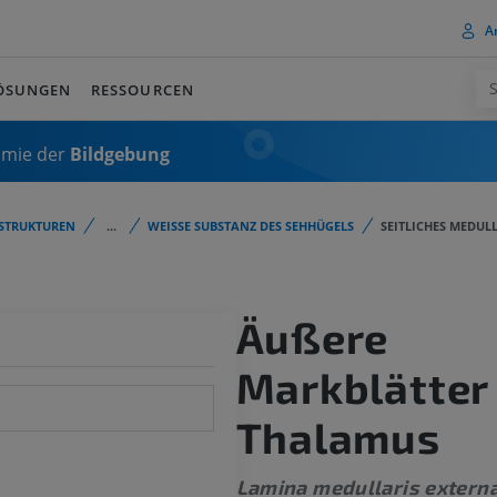
A
ÖSUNGEN
RESSOURCEN
omie der
Bildgebung
STRUKTUREN
...
WEISSE SUBSTANZ DES SEHHÜGELS
SEITLICHES MEDUL
Äußere
Markblätter
Thalamus
Lamina medullaris externa