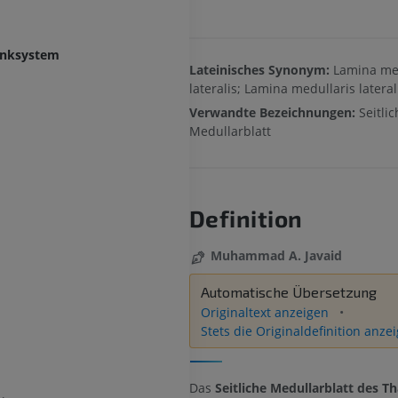
enksystem
Lateinisches Synonym:
Lamina med
lateralis; Lamina medullaris lateral
Verwandte Bezeichnungen:
Seitli
Medullarblatt
Definition
Muhammad A. Javaid
Automatische Übersetzung
Originaltext anzeigen
Stets die Originaldefinition anze
Das
Seitliche Medullarblatt des T