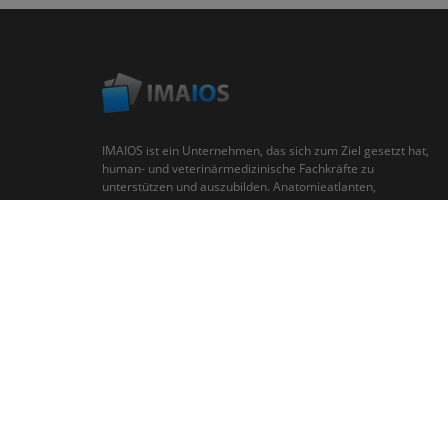
IMAIOS ist ein Unternehmen, das sich zum Ziel gesetzt hat,
human- und veterinärmedizinische Fachkräfte zu
unterstützen und auszubilden. Anatomieatlanten,
medizinische Bildgebung, kollaborative Datenbank mit
klinischen Fällen, Online-Kurse für Fachleute im
Gesundheitswesen...
Nutz
© 2008-2026 IMAIOS SAS All rights reserved