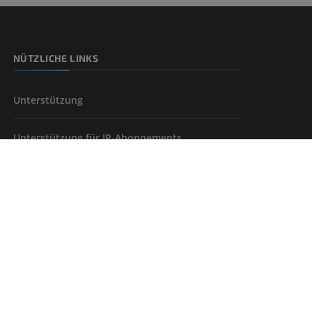
NÜTZLICHE LINKS
Unterstützung
Unterstützung für IP-Abonnements
FINDEN SIE IHRE LÖSUNG
rierefreiheit
Abspann
Cookie-Einstellungen