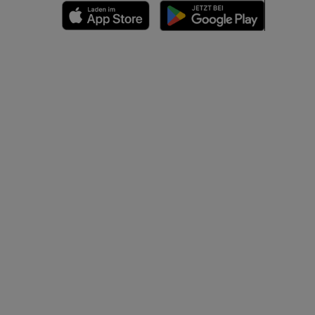
n
nd -knochen
der unteren