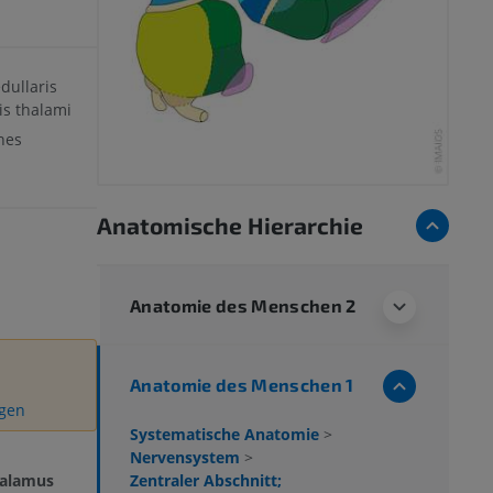
ullaris
is thalami
ches
Anatomische Hierarchie
Anatomie des Menschen 2
Anatomie des Menschen 1
igen
Systematische Anatomie
>
Nervensystem
>
Zentraler Abschnitt;
halamus