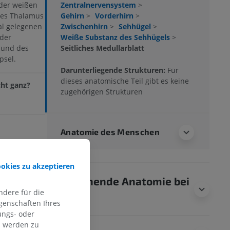
Zentralnervensystem
>
 der weißen
Gehirn
>
Vorderhirn
>
 des Thalamus
Zwischenhirn
>
Sehhügel
>
al gelegenen
Weiße Substanz des Sehhügels
>
 der
Seitliches Medullarblatt
 und des
psel.
Darunterliegende Strukturen:
Für
dieses anatomische Teil gibt es keine
cht ganz?
zugehörigen Strukturen
Anatomie des Menschen
lamus and its
(7th ed.)
ookies zu akzeptieren
pincott Williams
Vergleichende Anatomie bei
dere für die
Tieren
genschaften Ihres
ungs- oder
n werden zu