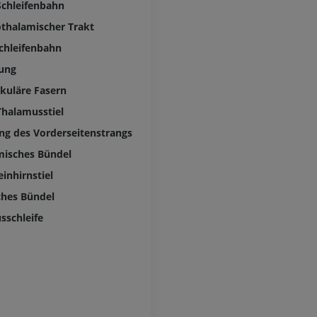
MRT
Hüft-MRT
 Schleifenbahn
MRT
PREMIUM
thalamischer Trakt
PREMIUM
chleifenbahn
MRT der Hand
lung
MRT
Knie-MRT
MRT
PREMIUM
ikuläre Fasern
PREMIUM
Thalamusstiel
Röntgenaufnahme der
ng des Vorderseitenstrangs
oberen Extremität
CT-Arthografie
Röntgenbilder
Kniegelenks
misches Bündel
CT-Arthrogra
PREMIUM
einhirnstiel
PREMIUM
ches Bündel
Obere Extremität
Abbildungen
MRT des Sprun
sschleife
des Rückfußes
PREMIUM
MRT
PREMIUM
Arteriografie der oberen
Extremität
Angiographie
MRT Vorfuß
MRT
KOSTENLOS