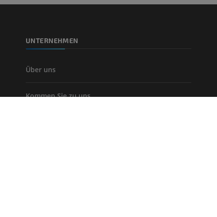
UNTERNEHMEN
Über uns
Kommen Sie zu uns
Partnern
ungsbedingungen
Datenschutzbestimmungen
Verkaufsbedingungen
Bar