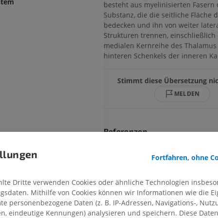
ystem
besteht aus myelinisierten Fasern
Substanz, die die seitliche Fläche
bedecken und ihn von weiter later
Strukturen trennen, einschließlich
medialen Kernreihe des Thalamus
hinteren Schenkels der inneren Ka
Stimmt diese Übersetzung ni
MELDEN
Referenzen
Snell, R.S. (2010). ‘Chapter 12: The Tha
llungen
Connections’, in
Clinical Neuroanatomy.
Fortfahren, ohne C
Philadelphia: Wolters Kluwer Health/Lip
& Wilkins, pp. 372.
te Dritte verwenden Cookies oder ähnliche Technologien insbeson
sdaten. Mithilfe von Cookies können wir Informationen wie die Ei
te personenbezogene Daten (z. B. IP-Adressen, Navigations-, Nutz
Galerie
en, eindeutige Kennungen) analysieren und speichern. Diese Date