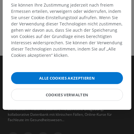
Sie können Ihre Zustimmung jederzeit nach freiem
Ermessen erteilen, verweigern oder widerrufen, indem
Sie unser Cookie-Einstellungstool aufrufen. Wenn Sie
der Verwendung dieser Technologien nicht zustimmen,
gehen wir davon aus, dass Sie auch der Speicherung
von Cookies auf der Grundlage eines berechtigten
Interesses widersprechen. Sie können der Verwendung
dieser Technologien zustimmen, indem Sie auf „Alle
Cookies akzeptieren“ klicken.
ALLE COOKIES AKZEPTIEREN
COOKIES VERWALTEN
IMAIOS ist ein Unternehmen, das sich zum Ziel gesetzt hat, human-
und veterinärmedizinische Fachkräfte zu unterstützen und
auszubilden. Anatomieatlanten, medizinische Bildgebung,
kollaborative Datenbank mit klinischen Fällen, Online-Kurse für
Fachleute im Gesundheitswesen...