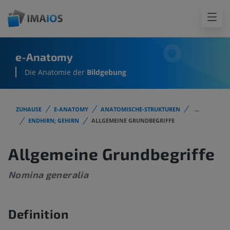
e-Anatomy
Die Anatomie der
Bildgebung
ZUHAUSE
E-ANATOMY
ANATOMISCHE-STRUKTUREN
...
ENDHIRN; GEHIRN
ALLGEMEINE GRUNDBEGRIFFE
Allgemeine Grundbegriffe
Nomina generalia
Definition