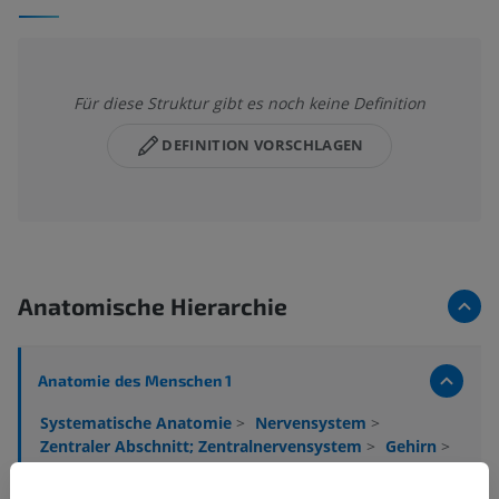
Für diese Struktur gibt es noch keine Definition
DEFINITION VORSCHLAGEN
Anatomische Hierarchie
Anatomie des Menschen 1
Systematische Anatomie
>
Nervensystem
>
Zentraler Abschnitt; Zentralnervensystem
>
Gehirn
>
Endhirn; Gehirn
>
Allgemeine Grundbegriffe