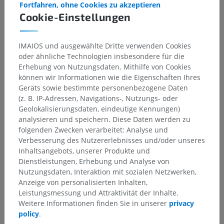
Fortfahren, ohne Cookies zu akzeptieren
Darunterliegende Strukturen:
Für dieses anatomische
Cookie-Einstellungen
Teil gibt es keine zugehörigen Strukturen
IMAIOS und ausgewählte Dritte verwenden Cookies
oder ähnliche Technologien insbesondere für die
Erhebung von Nutzungsdaten. Mithilfe von Cookies
Übersetzungen
können wir Informationen wie die Eigenschaften Ihres
Geräts sowie bestimmte personenbezogene Daten
(z. B. IP-Adressen, Navigations-, Nutzungs- oder
Geolokalisierungsdaten, eindeutige Kennungen)
Sie haben einen Fehler gefunden?
analysieren und speichern. Diese Daten werden zu
folgenden Zwecken verarbeitet: Analyse und
Sie können gerne eine Berichtigung, Übersetzung oder
Verbesserung des Nutzererlebnisses und/oder unseres
inhaltliche Verbesserung vorschlagen.
Inhaltsangebots, unserer Produkte und
Dienstleistungen, Erhebung und Analyse von
Ein Problem melden
Nutzungsdaten, Interaktion mit sozialen Netzwerken,
Anzeige von personalisierten Inhalten,
Leistungsmessung und Attraktivität der Inhalte.
HOLE SIE SICH DIE APP
Weitere Informationen finden Sie in unserer
privacy
policy
.