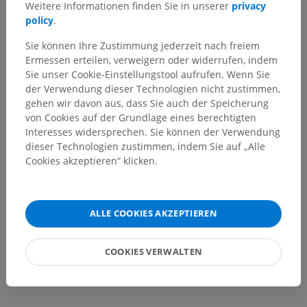
wird als
Basilarteil
bezeichnet, der, wie bereits erwähnt, mit
Weitere Informationen finden Sie in unserer
privacy
dem Körper des Keilbeins verbunden ist. Seitlich des Großen
policy
.
Hinterhauptslochs enthalten die lateralen Teile des
Hinterhauptsbeins prominente
Condyli occipitales
, die mit
Sie können Ihre Zustimmung jederzeit nach freiem
dem Atlas-Wirbel im Halsbereich artikulieren. Der
Ermessen erteilen, verweigern oder widerrufen, indem
abgeflachte hintere Teil des Hinterhauptsbeins, die
Pars
Sie unser Cookie-Einstellungstool aufrufen. Wenn Sie
squamosa
, weist knöcherne Prominenzen auf, wie die
der Verwendung dieser Technologien nicht zustimmen,
Protuberantia occipitalis externa und die Lineae nuchae.
gehen wir davon aus, dass Sie auch der Speicherung
Diese Region dient als Ansatzbereich für wichtige
von Cookies auf der Grundlage eines berechtigten
Nackenmuskeln.
Interesses widersprechen. Sie können der Verwendung
dieser Technologien zustimmen, indem Sie auf „Alle
Cookies akzeptieren“ klicken.
Stimmt diese Übersetzung nicht ganz?
MELDEN
ALLE COOKIES AKZEPTIEREN
Referenzen
Drake, R.L., Vogl, A.W. and Mitchell, A.W.M. (2009). ‘Chapter 8: Head and
COOKIES VERWALTEN
Neck’ in Gray’s anatomy for Students. (2nd ed.) Philadelphia PA 19103-
2899: Elsevier, pp. 819-821.