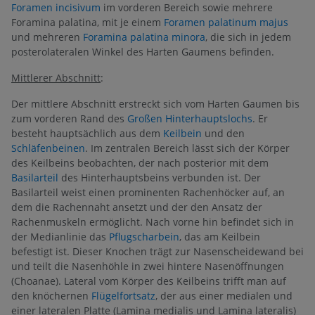
Foramen incisivum
im vorderen Bereich sowie mehrere
Foramina palatina, mit je einem
Foramen palatinum majus
und mehreren
Foramina palatina minora
, die sich in jedem
posterolateralen Winkel des Harten Gaumens befinden.
Mittlerer Abschnitt
:
Der mittlere Abschnitt erstreckt sich vom Harten Gaumen bis
zum vorderen Rand des
Großen Hinterhauptslochs
. Er
besteht hauptsächlich aus dem
Keilbein
und den
Schläfenbeinen
. Im zentralen Bereich lässt sich der Körper
des Keilbeins beobachten, der nach posterior mit dem
Basilarteil
des Hinterhauptsbeins verbunden ist. Der
Basilarteil weist einen prominenten Rachenhöcker auf, an
dem die Rachennaht ansetzt und der den Ansatz der
Rachenmuskeln ermöglicht. Nach vorne hin befindet sich in
der Medianlinie das
Pflugscharbein
, das am Keilbein
befestigt ist. Dieser Knochen trägt zur Nasenscheidewand bei
und teilt die Nasenhöhle in zwei hintere Nasenöffnungen
(Choanae). Lateral vom Körper des Keilbeins trifft man auf
den knöchernen
Flügelfortsatz
, der aus einer medialen und
einer lateralen Platte (Lamina medialis und Lamina lateralis)