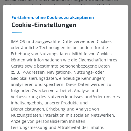
keilförmigen Knochens ist medial gerichtet und bildet
zusammen mit dem Basilarteil des Hinterhauptsbeins und
Fortfahren, ohne Cookies zu akzeptieren
dem Körper des Keilbeins den Rand eines unregelmäßigen
Cookie-Einstellungen
Foramens, das als
Zerrissenes Loch
bezeichnet wird. Das
Felsenbein enthält die Öffnung des
Karotiskanals
, durch den
die Innere Halsschlagader in die Schädelhöhle eintritt. Nach
IMAIOS und ausgewählte Dritte verwenden Cookies
posterior dient das Felsenbein zusammen mit dem
oder ähnliche Technologien insbesondere für die
Hinterhauptsbein auch als Begrenzung des
Drosselloches
.
Erhebung von Nutzungsdaten. Mithilfe von Cookies
Diese Öffnung ermöglicht den Durchtritt der Inneren
können wir Informationen wie die Eigenschaften Ihres
Drosselvene sowie des Nervus glossopharyngeus, des Nervus
Geräts sowie bestimmte personenbezogene Daten
vagus und des Nervus accessorius.
(z. B. IP-Adressen, Navigations-, Nutzungs- oder
Hinterer Abschnitt
:
Geolokalisierungsdaten, eindeutige Kennungen)
analysieren und speichern. Diese Daten werden zu
Der hintere Abschnitt der
Ansicht des Schädels von unten
folgenden Zwecken verarbeitet: Analyse und
wird durch das
Hinterhauptsbein
gebildet. Dieser Knochen
Verbesserung des Nutzererlebnisses und/oder unseres
weist ein großes zentrales Foramen auf, das Große
Inhaltsangebots, unserer Produkte und
Hinterhauptsloch, das den Durchtritt des Rückenmarks, des
Dienstleistungen, Erhebung und Analyse von
Hirnstamms, der Meningen, der Arteriae vertebrales und der
Nutzungsdaten, Interaktion mit sozialen Netzwerken,
Nervi accessorii spinales ermöglicht. Der schmale Abschnitt
Anzeige von personalisierten Inhalten,
des Hinterhauptsbeins vor dem Großen Hinterhauptsloch
Leistungsmessung und Attraktivität der Inhalte.