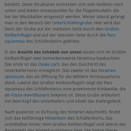
besteht. Diese Strukturen erstrecken sich vom Keilbein nach
unten und bieten Ansatzpunkte für die Flügelmuskeln, die
bei der Mastikation eingesetzt werden. Weiter lateral gelangt
man in den Bereich der
Unterschläfengrube
. Hier wird das
Dach der Grube auf der medialen Seite durch den
Großen
Keilbeinflügel
und auf der lateralen Seite durch die
Pars
squamosa
des Schläfenbeins gebildet.
In der
Ansicht des Schädels von unten
lassen sich im Großen
Keilbeinflügel zwei bemerkenswerte Foramina beobachten.
Das erste ist das
Ovale Loch
, das den Durchtritt des
Unterkiefernervs ermöglicht. Das zweite ist das
Foramen
spinosum
, das als Öffnung für die Mittlere Hirnhautarterie
dient. Lateral des Großen Keilbeinflügels zeigt die Pars
squamosa des Schläfenbeins eine prominente Konkavität, die
als
Fossa mandibularis
bekannt ist. Diese Grube artikuliert
mit dem Kopf des Unterkiefers und bildet das Kiefergelenk.
Nach posterior, in Richtung des hinteren Abschnitts, findet
sich das keilförmige
Felsenbein
des Schläfenbeins, das
unmittelbar hinter dem Großen Keilbeinflügel und lateral des
Basilarteils des Hinterhauptsbeins liegt. Die Spitze dieses