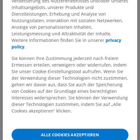
Verbesserung des Nutzererlebnisses und/oder unseres
Inhaltsangebots, unserer Produkte und
Dienstleistungen, Erhebung und Analyse von
Anatomische Hierarchie
Nutzungsdaten, Interaktion mit sozialen Netzwerken,
Anzeige von personalisierten Inhalten,
Leistungsmessung und Attraktivität der Inhalte.
Weitere Informationen finden Sie in unserer
privacy
Anatomie des Menschen 1
policy
.
Sie können Ihre Zustimmung jederzeit nach freiem
Anatomie des Menschen
Ermessen erteilen, verweigern oder widerrufen, indem
Sie unser Cookie-Einstellungstool aufrufen. Wenn Sie
Zentraler Abschnitt; Zentralnervensystem
>
der Verwendung dieser Technologien nicht zustimmen,
Zerebrospinale Blutgefäße
>
Hirnblutgefäße
>
gehen wir davon aus, dass Sie auch der Speicherung
Hirnstammvenen
>
Venen des verlängerten Marks
>
von Cookies auf der Grundlage eines berechtigten
Anteromediane Markvene
>
Interesses widersprechen. Sie können der Verwendung
Vordere laterale Markvenen
dieser Technologien zustimmen, indem Sie auf „Alle
Cookies akzeptieren“ klicken.
Darunterliegende Strukturen:
Für dieses anatomische
Teil gibt es keine zugehörigen Strukturen
ALLE COOKIES AKZEPTIEREN