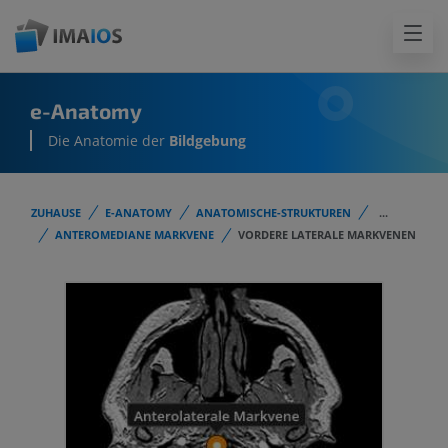
e-Anatomy
Die Anatomie der
Bildgebung
ZUHAUSE
E-ANATOMY
ANATOMISCHE-STRUKTUREN
...
ANTEROMEDIANE MARKVENE
VORDERE LATERALE MARKVENEN