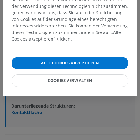
der Verwendung dieser Technologien nicht zustimmen,
gehen wir davon aus, dass Sie auch der Speicherung
von Cookies auf der Grundlage eines berechtigten
Interesses widersprechen. Sie können der Verwendung
dieser Technologien zustimmen, indem Sie auf „Alle
Anatomische Hierarchie
Cookies akzeptieren“ klicken.
Anatomie des Menschen 2
ALLE COOKIES AKZEPTIEREN
Anatomie des Menschen 1
COOKIES VERWALTEN
Systematische Anatomie
>
Verdauungsapparat
>
Mund
>
Zähne
>
Approximalfläche
Darunterliegende Strukturen:
Kontaktfläche