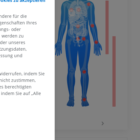
ookies zu akzeptieren
hme der
dere für die
mität
genschaften Ihres
ungs- oder
n werden zu
oder unseres
tzungsdaten,
en Extremität
messung und
widerrufen, indem Sie
 nicht zustimmen,
es berechtigten
indem Sie auf „Alle
‹
›
 des