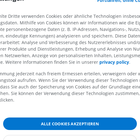
Fortfahren, ohne C
MRT der Schulter
Röntgenaufna
te Dritte verwenden Cookies oder ähnliche Technologien insbeson
MRT
unteren Extre
sdaten. Mithilfe von Cookies können wir Informationen wie die Ei
Röntgenbilder
PREMIUM
te personenbezogene Daten (z. B. IP-Adressen, Navigations-, Nutz
KOSTENLOS
en, eindeutige Kennungen) analysieren und speichern. Diese Date
astomose
rarbeitet: Analyse und Verbesserung des Nutzererlebnisses und/
MRT des Handgelenks
erer Produkte und Dienstleistungen, Erhebung und Analyse von Nu
MRT
MRT der unter
len Netzwerken, Anzeige von personalisierten Inhalten, Leistungs
MRT
PREMIUM
lte. Weitere Informationen finden Sie in unserer
privacy policy
.
PREMIUM
immung jederzeit nach freiem Ermessen erteilen, verweigern oder 
MRT des Ellenbogens
MRT
Hüft-MRT
lungstool aufrufen. Wenn Sie der Verwendung dieser Technologien
MRT
 dass Sie auch der Speicherung von Cookies auf der Grundlage ein
PREMIUM
chen. Sie können der Verwendung dieser Technologien zustimmen, 
PREMIUM
licken.
MRT der Hand
MRT
Knie-MRT
MRT
PREMIUM
PREMIUM
ALLE COOKIES AKZEPTIEREN
Röntgenaufnahme der
oberen Extremität
CT-Arthografie