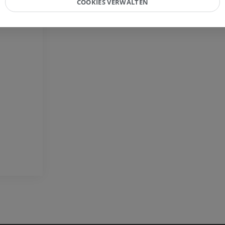
COOKIES VERWALTEN
Röntgenbilder
Kniegelenks
CT-Arthrogra
PREMIUM
PREMIUM
Obere Extremität
Abbildungen
MRT des Sprun
des Rückfußes
PREMIUM
MRT
PREMIUM
Arteriografie der oberen
Extremität
Angiographie
MRT Vorfuß
MRT
KOSTENLOS
PREMIUM
Visible Human Project
Fotografie
CTA der untere
Extremitäten
PREMIUM
CT
PREMIUM
Beinarterien u
CT