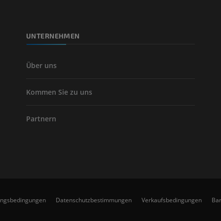
KOSTENLOS
UNTERNEHMEN
Arteriografie 
Extremität
Angiographie
Über uns
KOSTENLOS
Kommen Sie zu uns
Partnern
ungsbedingungen
Datenschutzbestimmungen
Verkaufsbedingungen
Bar