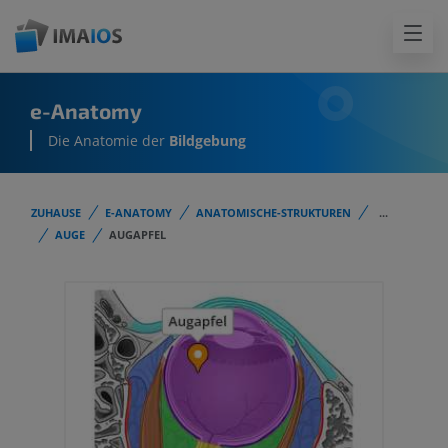
e-Anatomy
Die Anatomie der
Bildgebung
ZUHAUSE
E-ANATOMY
ANATOMISCHE-STRUKTUREN
...
AUGE
AUGAPFEL