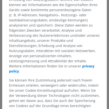
Bauchregionen
können wir Informationen wie die Eigenschaften Ihres
Geräts sowie bestimmte personenbezogene Daten
Darunterliegende Strukturen:
(z. B. IP-Adressen, Navigations-, Nutzungs- oder
Rippenbogengegend
Geolokalisierungsdaten, eindeutige Kennungen)
Magengrube
analysieren und speichern. Diese Daten werden zu
folgenden Zwecken verarbeitet: Analyse und
Seitliche Bauchgegend
Verbesserung des Nutzererlebnisses und/oder unseres
Nabelgegend
Inhaltsangebots, unserer Produkte und
Leistengegend
Dienstleistungen, Erhebung und Analyse von
Nutzungsdaten, Interaktion mit sozialen Netzwerken,
Schambereich
Anzeige von personalisierten Inhalten,
Leistungsmessung und Attraktivität der Inhalte.
Weitere Informationen finden Sie in unserer
privacy
policy
.
Übersetzungen
Sie können Ihre Zustimmung jederzeit nach freiem
Ermessen erteilen, verweigern oder widerrufen, indem
Sie unser Cookie-Einstellungstool aufrufen. Wenn Sie
der Verwendung dieser Technologien nicht zustimmen,
Sie haben einen Fehler gefunden?
gehen wir davon aus, dass Sie auch der Speicherung
von Cookies auf der Grundlage eines berechtigten
Sie können gerne eine Berichtigung, Übersetzung oder