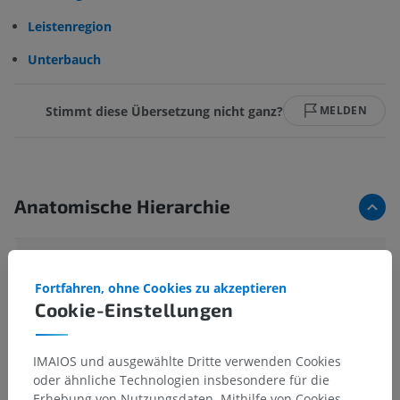
Leistenregion
Unterbauch
Stimmt diese Übersetzung nicht ganz?
MELDEN
Anatomische Hierarchie
Anatomie des Menschen 2
Fortfahren, ohne Cookies zu akzeptieren
Cookie-Einstellungen
Anatomie des Menschen 1
Allgemeine Anatomie
>
IMAIOS und ausgewählte Dritte verwenden Cookies
Ebenen, Linien und Regionen
>
oder ähnliche Technologien insbesondere für die
Regionen des menschlichen Körpers
>
Erhebung von Nutzungsdaten. Mithilfe von Cookies