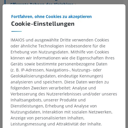
Efferente Bahnen des Kleinhirns
>
Oberer Kleinhirnstiel
Fortfahren, ohne Cookies zu akzeptieren
Cookie-Einstellungen
Darunterliegende Strukturen:
Aufsteigender Ast
Absteigender Ast
IMAIOS und ausgewählte Dritte verwenden Cookies
oder ähnliche Technologien insbesondere für die
Erhebung von Nutzungsdaten. Mithilfe von Cookies
können wir Informationen wie die Eigenschaften Ihres
Geräts sowie bestimmte personenbezogene Daten
Übersetzungen
(z. B. IP-Adressen, Navigations-, Nutzungs- oder
Geolokalisierungsdaten, eindeutige Kennungen)
analysieren und speichern. Diese Daten werden zu
folgenden Zwecken verarbeitet: Analyse und
Verbesserung des Nutzererlebnisses und/oder unseres
Sie haben einen Fehler gefunden?
Inhaltsangebots, unserer Produkte und
Sie können gerne eine Berichtigung, Übersetzung oder
Dienstleistungen, Erhebung und Analyse von
inhaltliche Verbesserung vorschlagen.
Nutzungsdaten, Interaktion mit sozialen Netzwerken,
Anzeige von personalisierten Inhalten,
Ein Problem melden
Leistungsmessung und Attraktivität der Inhalte.