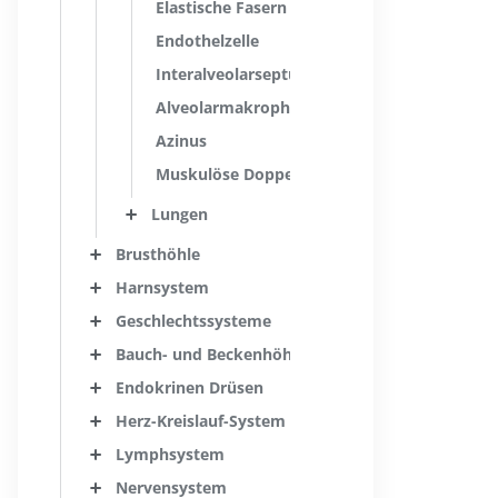
Elastische Fasern
Endothelzelle
Interalveolarseptum
Alveolarmakrophage
Azinus
Muskulöse Doppelschicht
Lungen
Brusthöhle
Harnsystem
Geschlechtssysteme
Bauch- und Beckenhöhle
Endokrinen Drüsen
Herz-Kreislauf-System
Lymphsystem
Nervensystem