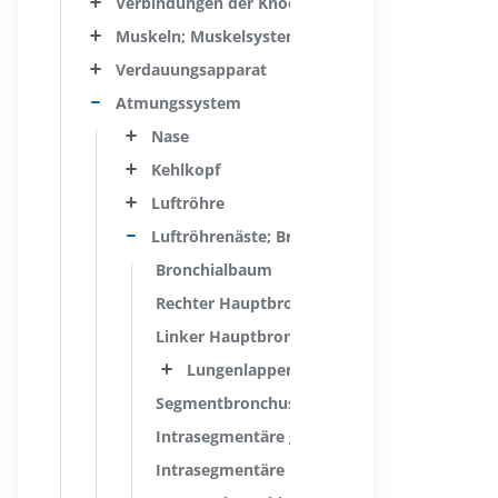
Verbindungen der Knochenelemente; Gelenksyst
Muskeln; Muskelsystem
Verdauungsapparat
Atmungssystem
Nase
Kehlkopf
Luftröhre
Luftröhrenäste; Bronchien
Bronchialbaum
Rechter Hauptbronchus
Linker Hauptbronchus
Lungenlappenbronchien und Segmente
Segmentbronchus
Intrasegmentäre große Bronchien
Intrasegmentäre kleine Bronchien