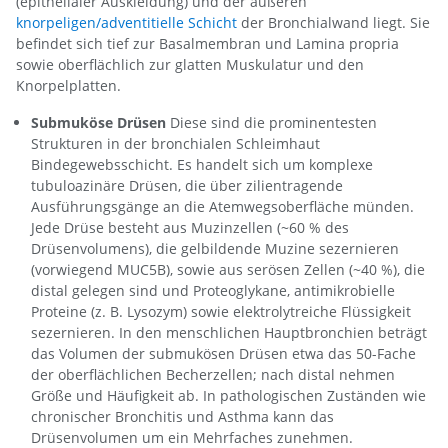
(epithelialer Auskleidung) und der äußeren
knorpeligen/adventitielle Schicht
der Bronchialwand liegt. Sie
befindet sich tief zur Basalmembran und Lamina propria
sowie oberflächlich zur glatten Muskulatur und den
Knorpelplatten.
Submuköse Drüsen
Diese sind die prominentesten
Strukturen in der bronchialen Schleimhaut
Bindegewebsschicht. Es handelt sich um komplexe
tubuloazinäre Drüsen, die über zilientragende
Ausführungsgänge an die Atemwegsoberfläche münden.
Jede Drüse besteht aus Muzinzellen (~60 % des
Drüsenvolumens), die gelbildende Muzine sezernieren
(vorwiegend MUC5B), sowie aus serösen Zellen (~40 %), die
distal gelegen sind und Proteoglykane, antimikrobielle
Proteine (z. B. Lysozym) sowie elektrolytreiche Flüssigkeit
sezernieren. In den menschlichen Hauptbronchien beträgt
das Volumen der submukösen Drüsen etwa das 50-Fache
der oberflächlichen Becherzellen; nach distal nehmen
Größe und Häufigkeit ab. In pathologischen Zuständen wie
chronischer Bronchitis und Asthma kann das
Drüsenvolumen um ein Mehrfaches zunehmen.