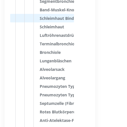
Segmentbronchienäste
Band-Muskel-Knorpel-Wand
Schleimhaut Bindegewebsschicht
Schleimhaut
Luftröhrenastdrüsen
Terminalbronchiole
Bronchiole
Lungenbläschen
Alveolarsack
Alveolargang
Pneumozyten Typ I
Pneumozyten Typ II
Septumzelle (Fibroblast)
Rotes Blutkörperchen
Anti-Atelektase-Faktor