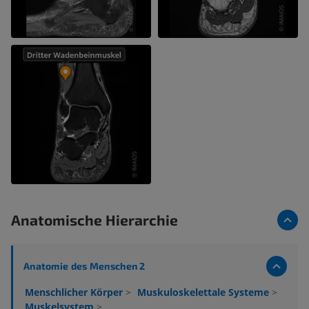
Anatomische Hierarchie
Anatomie des Menschen 2
Menschlicher Körper
>
Muskuloskelettale Systeme
>
Muskelsystem
>