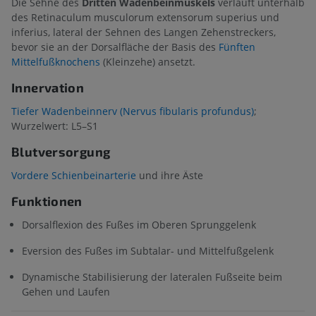
Die Sehne des
Dritten Wadenbeinmuskels
verläuft unterhalb
des Retinaculum musculorum extensorum superius und
inferius, lateral der Sehnen des Langen Zehenstreckers,
bevor sie an der Dorsalfläche der Basis des
Fünften
Mittelfußknochens
(Kleinzehe) ansetzt.
Innervation
Tiefer Wadenbeinnerv (Nervus fibularis profundus)
;
Wurzelwert: L5–S1
Blutversorgung
Vordere Schienbeinarterie
und ihre Äste
Funktionen
Dorsalflexion des Fußes im Oberen Sprunggelenk
Eversion des Fußes im Subtalar- und Mittelfußgelenk
Dynamische Stabilisierung der lateralen Fußseite beim
Gehen und Laufen