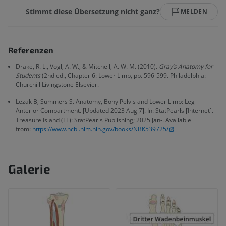
Stimmt diese Übersetzung nicht ganz?
MELDEN
Referenzen
Drake, R. L., Vogl, A. W., & Mitchell, A. W. M. (2010).
Gray’s Anatomy for
Students
(2nd ed., Chapter 6: Lower Limb, pp. 596-599. Philadelphia:
Churchill Livingstone Elsevier.
Lezak B, Summers S. Anatomy, Bony Pelvis and Lower Limb: Leg
Anterior Compartment. [Updated 2023 Aug 7]. In: StatPearls [Internet].
Treasure Island (FL): StatPearls Publishing; 2025 Jan-. Available
from:
https://www.ncbi.nlm.nih.gov/books/NBK539725/
Galerie