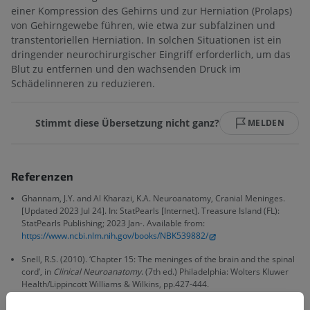
einer Kompression des Gehirns und zur Herniation (Prolaps)
von Gehirngewebe führen, wie etwa zur subfalzinen und
transtentoriellen Herniation. In solchen Situationen ist ein
dringender neurochirurgischer Eingriff erforderlich, um das
Blut zu entfernen und den wachsenden Druck im
Schädelinneren zu reduzieren.
Stimmt diese Übersetzung nicht ganz?
MELDEN
Referenzen
Ghannam, J.Y. and Al Kharazi, K.A. Neuroanatomy, Cranial Meninges.
[Updated 2023 Jul 24]. In: StatPearls [Internet]. Treasure Island (FL):
StatPearls Publishing; 2023 Jan-. Available from:
https://www.ncbi.nlm.nih.gov/books/NBK539882/
Snell, R.S. (2010). ‘Chapter 15: The meninges of the brain and the spinal
cord’, in
Clinical Neuroanatomy
. (7th ed.) Philadelphia: Wolters Kluwer
Health/Lippincott Williams & Wilkins, pp.427-444.