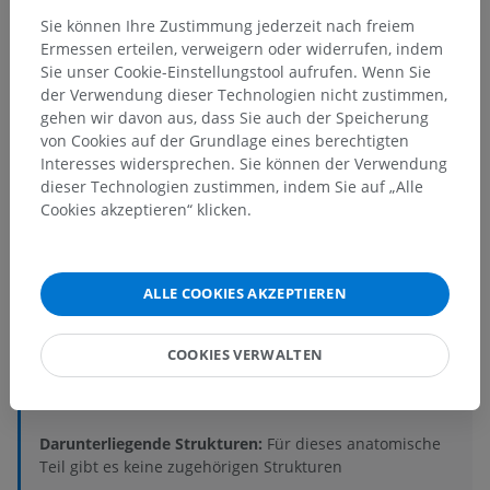
Sie können Ihre Zustimmung jederzeit nach freiem
Ermessen erteilen, verweigern oder widerrufen, indem
Sie unser Cookie-Einstellungstool aufrufen. Wenn Sie
der Verwendung dieser Technologien nicht zustimmen,
Anatomische Hierarchie
gehen wir davon aus, dass Sie auch der Speicherung
von Cookies auf der Grundlage eines berechtigten
Interesses widersprechen. Sie können der Verwendung
Anatomie des Menschen 2
dieser Technologien zustimmen, indem Sie auf „Alle
Cookies akzeptieren“ klicken.
Anatomie des Menschen 1
ALLE COOKIES AKZEPTIEREN
Anatomie des Menschen
Zentraler Abschnitt; Zentralnervensystem
>
COOKIES VERWALTEN
Meningen; Hirnhäute
>
Harte Haut
>
Räume
>
Epiduralraum; Periduralraum
Darunterliegende Strukturen:
Für dieses anatomische
Teil gibt es keine zugehörigen Strukturen