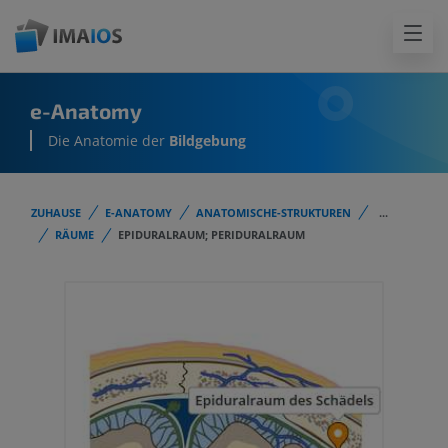
e-Anatomy
Die Anatomie der
Bildgebung
ZUHAUSE
E-ANATOMY
ANATOMISCHE-STRUKTUREN
...
RÄUME
EPIDURALRAUM; PERIDURALRAUM