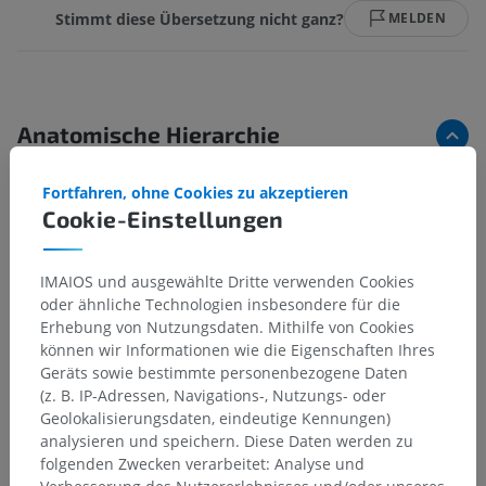
Stimmt diese Übersetzung nicht ganz?
MELDEN
Anatomische Hierarchie
Fortfahren, ohne Cookies zu akzeptieren
Anatomie des Menschen 2
Cookie-Einstellungen
Anatomie des Menschen 1
IMAIOS und ausgewählte Dritte verwenden Cookies
oder ähnliche Technologien insbesondere für die
Allgemeine Anatomie
>
Bewegungen
>
Erhebung von Nutzungsdaten. Mithilfe von Cookies
Auswärtskehrung
können wir Informationen wie die Eigenschaften Ihres
Geräts sowie bestimmte personenbezogene Daten
Darunterliegende Strukturen:
Für dieses anatomische
(z. B. IP-Adressen, Navigations-, Nutzungs- oder
Teil gibt es keine zugehörigen Strukturen
Geolokalisierungsdaten, eindeutige Kennungen)
analysieren und speichern. Diese Daten werden zu
folgenden Zwecken verarbeitet: Analyse und