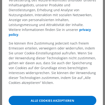
Verbesserung des Nutzererlebnisses und/oder unseres
Inhaltsangebots, unserer Produkte und
Übersetzungen
Dienstleistungen, Erhebung und Analyse von
Nutzungsdaten, Interaktion mit sozialen Netzwerken,
Anzeige von personalisierten Inhalten,
Leistungsmessung und Attraktivität der Inhalte.
Sie haben einen Fehler gefunden?
Weitere Informationen finden Sie in unserer
privacy
policy
.
Sie können gerne eine Berichtigung, Übersetzung oder
inhaltliche Verbesserung vorschlagen.
Sie können Ihre Zustimmung jederzeit nach freiem
Ermessen erteilen, verweigern oder widerrufen, indem
Ein Problem melden
Sie unser Cookie-Einstellungstool aufrufen. Wenn Sie
der Verwendung dieser Technologien nicht zustimmen,
gehen wir davon aus, dass Sie auch der Speicherung
von Cookies auf der Grundlage eines berechtigten
HOLE SIE SICH DIE APP
Interesses widersprechen. Sie können der Verwendung
dieser Technologien zustimmen, indem Sie auf „Alle
Cookies akzeptieren“ klicken.
ALLE COOKIES AKZEPTIEREN