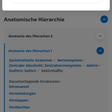
Anatomische Hierarchie
Anatomie des Menschen 2
Anatomie des Menschen 1
Systematische Anatomie
>
Nervensystem
>
Zentraler Abschnitt; Zentralnervensystem
>
Gehirn
>
Endhirn; Gehirn
>
Gehirnhälfte
Darunterliegende Strukturen:
Hirnmantel
Hirnwindungen
Hirnlappen
Hirnfurchen