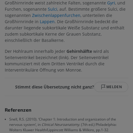
Großhirnrinde weist zahlreiche Falten, sogenannte
Gyri
, und
Furchen, sogenannte
Sulci
, auf. Bestimmte größere Sulci, die
sogenannten
Zwischenlappenfurchen
, unterteilen die
Großhirnrinde in
Lappen
. Die Großhirnrinde bedeckt die
darunter liegende subkortikale Weiße Substanz und enthält
zudem subkortikale Kerne der Grauen Substanz,
einschließlich der Basalkerne.
Der Hohlraum innerhalb jeder
Gehirnhälfte
wird als
Seitenventrikel bezeichnet (link). Der Seitenventrikel
kommuniziert mit dem Dritten Ventrikel durch die
Interventrikuläre Öffnung von Monroe.
Stimmt diese Übersetzung nicht ganz?
MELDEN
Referenzen
Snell, R.S. (2010). ‘Chapter 1: Introduction and organization of the
nervous system’, in
Clinical Neuroanatomy
. (7th ed.) Philadelphia:
Wolters Kluwer Health/Lippincott Williams & Wilkins, pp.1-32.