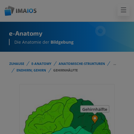
e-Anatomy
Die Anatomie der
Bildgebung
ZUHAUSE
E-ANATOMY
ANATOMISCHE-STRUKTUREN
...
ENDHIRN; GEHIRN
GEHIRNHÄLFTE