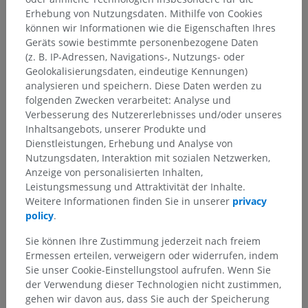
Erhebung von Nutzungsdaten. Mithilfe von Cookies
können wir Informationen wie die Eigenschaften Ihres
Geräts sowie bestimmte personenbezogene Daten
Anatomische Hierarchie
(z. B. IP-Adressen, Navigations-, Nutzungs- oder
Geolokalisierungsdaten, eindeutige Kennungen)
analysieren und speichern. Diese Daten werden zu
Anatomie des Menschen 2
folgenden Zwecken verarbeitet: Analyse und
Verbesserung des Nutzererlebnisses und/oder unseres
Inhaltsangebots, unserer Produkte und
Anatomie des Menschen 1
Dienstleistungen, Erhebung und Analyse von
Nutzungsdaten, Interaktion mit sozialen Netzwerken,
Systematische Anatomie
>
Anzeige von personalisierten Inhalten,
Verbindungen der Knochenelemente; Gelenksystem
>
Leistungsmessung und Attraktivität der Inhalte.
Knochengelenke der oberen Extremität
>
Weitere Informationen finden Sie in unserer
privacy
Knochengelenke der oberen Extremität
>
policy
.
Gelenke der freien oberen Extremität
>
Handgelenke
Sie können Ihre Zustimmung jederzeit nach freiem
Darunterliegende Strukturen:
Ermessen erteilen, verweigern oder widerrufen, indem
Speiche-Handwurzel-Gelenk
Sie unser Cookie-Einstellungstool aufrufen. Wenn Sie
Interkarpalgelenke
der Verwendung dieser Technologien nicht zustimmen,
gehen wir davon aus, dass Sie auch der Speicherung
Hohlhandkanal