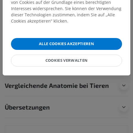
von Cookies auf der Grundlage eines berechtigten
Ellenkanal
Interesses widersprechen. Sie können der Verwendung
Handwurzel-Mittelhand-Gelenke
dieser Technologien zustimmen, indem Sie auf „Alle
Zwischenmittelhandgelenke
Cookies akzeptieren“ klicken.
Fingergrundgelenke
Fingermittel- und Endgelenke
ALLE COOKIES AKZEPTIEREN
Mehr anzeigen
COOKIES VERWALTEN
Vergleichende Anatomie bei Tieren
Übersetzungen