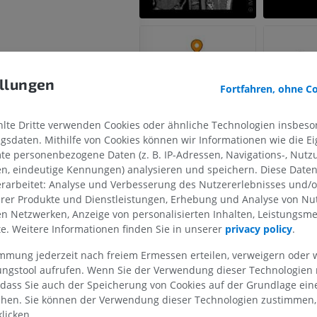
undbegriffe
llungen
Fortfahren, ohne C
e
OBERE GLIEDMASSE
UNTERE GLIEDMASSE
te Dritte verwenden Cookies oder ähnliche Technologien insbeson
es Kleinhirns
sdaten. Mithilfe von Cookies können wir Informationen wie die Ei
MRT der oberen Extremität
Untere Extrem
 [H II - H X]
te personenbezogene Daten (z. B. IP-Adressen, Navigations-, Nutz
MRT
Abbildungen
en, eindeutige Kennungen) analysieren und speichern. Diese Date
e
PREMIUM
PREMIUM
rarbeitet: Analyse und Verbesserung des Nutzererlebnisses und/
erer Produkte und Dienstleistungen, Erhebung und Analyse von Nu
MRT der Schulter
Röntgenaufna
len Netzwerken, Anzeige von personalisierten Inhalten, Leistungs
 [I-X]
MRT
unteren Extre
lte. Weitere Informationen finden Sie in unserer
privacy policy
.
m
Röntgenbilder
PREMIUM
immung jederzeit nach freiem Ermessen erteilen, verweigern oder 
KOSTENLOS
bellum
lungstool aufrufen. Wenn Sie der Verwendung dieser Technologien
MRT des Handgelenks
lum
 dass Sie auch der Speicherung von Cookies auf der Grundlage ein
MRT
MRT der unter
chen. Sie können der Verwendung dieser Technologien zustimmen, 
lum
MRT
PREMIUM
licken.