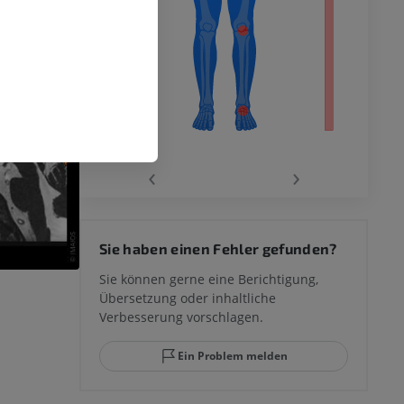
‹
›
 des
Sie haben einen Fehler gefunden?
mm
Sie können gerne eine Berichtigung,
Übersetzung oder inhaltliche
Verbesserung vorschlagen.
ggelenks und
Ein Problem melden