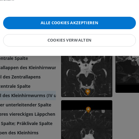
l des Kleinhirns
PREMIUM
um
MRT des Ellenbogens
MRT
Hüft-MRT
ALLE COOKIES AKZEPTIEREN
MRT
PREMIUM
er
PREMIUM
pen des Kleinhirns
COOKIES VERWALTEN
MRT der Hand
MRT
Knie-MRT
hirnzunge [I]
MRT
PREMIUM
ntrale Spalte
PREMIUM
allappen des Kleinhirnwurms (II und III)
Röntgenaufnahme der
oberen Extremität
CT-Arthografie
l des Zentrallapens
Röntgenbilder
Kniegelenks
entrale Spalte
CT-Arthrogra
PREMIUM
l des Kleinhirnwurms (IV und V)
PREMIUM
r unterleitender Spalte
Obere Extremität
Abbildungen
MRT des Sprun
eres viereckiges Läppchen H IV und H V
des Rückfußes
PREMIUM
 Spalte; Präklivale Spalte
MRT
PREMIUM
pen des Kleinhirns
Arteriografie der oberen