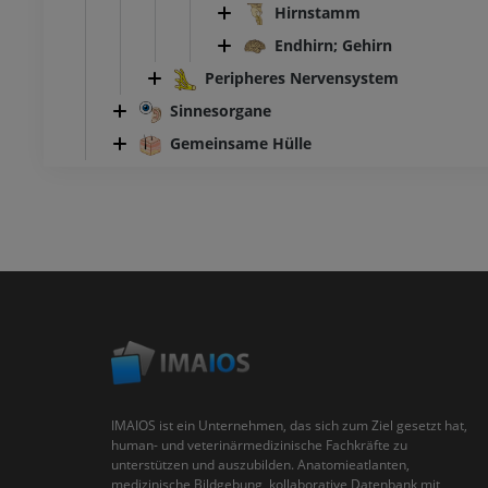
Hirnstamm
Endhirn; Gehirn
Peripheres Nervensystem
Sinnesorgane
Gemeinsame Hülle
IMAIOS ist ein Unternehmen, das sich zum Ziel gesetzt hat,
human- und veterinärmedizinische Fachkräfte zu
unterstützen und auszubilden. Anatomieatlanten,
medizinische Bildgebung, kollaborative Datenbank mit