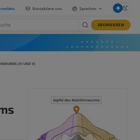
nmelden
Kontaktiere uns
Sprachen
ABONNIEREN
IRNWURMS (IV UND V)
rms