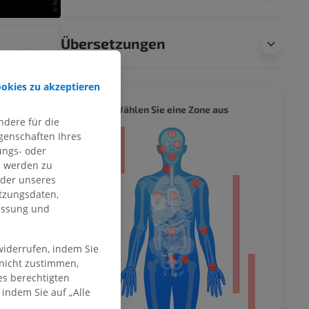
Übersetzungen
ookies zu akzeptieren
GANZER
Wählen Sie eine Zone aus
dere für die
genschaften Ihres
ität
ungs- oder
n werden zu
oder unseres
tzungsdaten,
hme der
messung und
mität
widerrufen, indem Sie
 nicht zustimmen,
es berechtigten
en Extremität
indem Sie auf „Alle