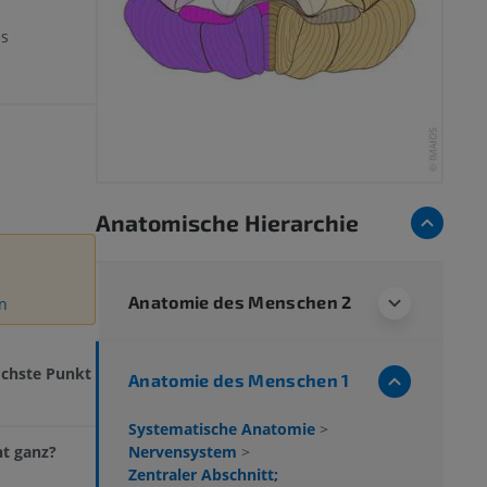
es
Anatomische Hierarchie
Anatomie des Menschen 2
en
öchste Punkt
Anatomie des Menschen 1
Systematische Anatomie
>
Nervensystem
>
t ganz?
Zentraler Abschnitt;