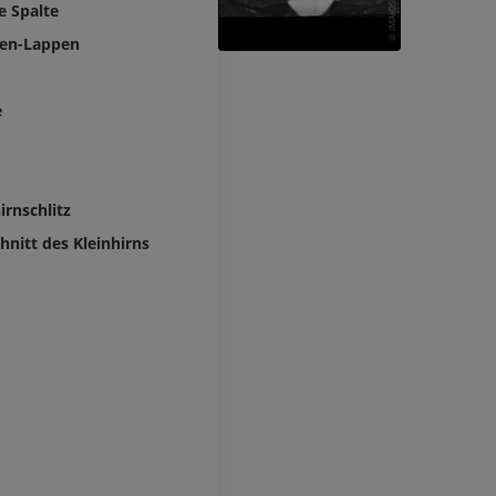
Extremität
e Spalte
Angiographie
MRT Vorfuß
hen-Lappen
MRT
KOSTENLOS
PREMIUM
e
Visible Human Project
Fotografie
CTA der untere
Extremitäten
PREMIUM
CT
PREMIUM
irnschlitz
hnitt des Kleinhirns
Beinarterien u
CT
KOSTENLOS
Arteriografie 
Extremität
Angiographie
KOSTENLOS