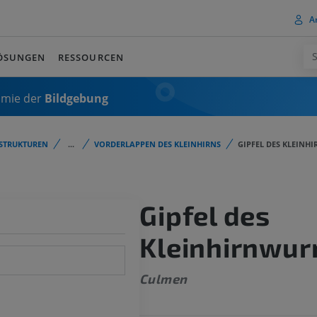
A
ÖSUNGEN
RESSOURCEN
omie der
Bildgebung
STRUKTUREN
...
VORDERLAPPEN DES KLEINHIRNS
GIPFEL DES KLEINH
Gipfel des
Kleinhirnwu
Culmen