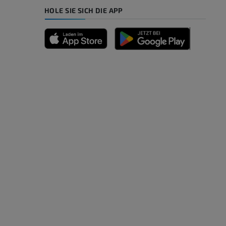
HOLE SIE SICH DIE APP
n
nd -knochen
der unteren