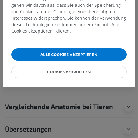
Anatomie des Menschen 2
gehen wir davon aus, dass Sie auch der Speicherung
von Cookies auf der Grundlage eines berechtigten
Interesses widersprechen. Sie können der Verwendung
Anatomie des Menschen 1
dieser Technologien zustimmen, indem Sie auf „Alle
Cookies akzeptieren“ klicken.
Anatomie des Menschen
Peripherer Teil
>
Hirnnerven
>
Gesichtsnerv
>
ALLE COOKIES AKZEPTIEREN
Eigener Gesichtsnerv
>
Griffelzungenbeinmuskel-Ast
Darunterliegende Strukturen:
Für dieses anatomische
COOKIES VERWALTEN
Teil gibt es keine zugehörigen Strukturen
Vergleichende Anatomie bei Tieren
Übersetzungen