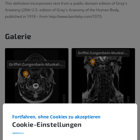
This definition incorporates text from a public domain edition of Gray's
Anatomy (20th U.S. edition of Gray's Anatomy of the Human Body,
published in 1918 – from http://www.bartleby.com/107/).
Galerie
Fortfahren, ohne Cookies zu akzeptieren
Cookie-Einstellungen