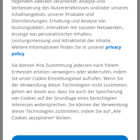
folgenden Zwecken verarbeitet: Analyse und
Verbesserung des Nutzererlebnisses und/oder unseres
Inhaltsangebots, unserer Produkte und
Dienstleistungen, Erhebung und Analyse von
Anatomische Hierarchie
Nutzungsdaten, Interaktion mit sozialen Netzwerken,
Anzeige von personalisierten Inhalten,
Leistungsmessung und Attraktivität der Inhalte.
Anatomie des Menschen 2
Weitere Informationen finden Sie in unserer
privacy
policy
.
Menschlicher Körper
>
Muskuloskelettale Systeme
>
Muskelsystem
>
Schädelanteil des Muskelsystems
>
Sie können Ihre Zustimmung jederzeit nach freiem
Muskeln des Kopfes
>
Innere Ohrmuskeln
>
Ermessen erteilen, verweigern oder widerrufen, indem
Großer Ohrleistenmuskel
Sie unser Cookie-Einstellungstool aufrufen. Wenn Sie
der Verwendung dieser Technologien nicht zustimmen,
Darunterliegende Strukturen:
Für dieses anatomische
gehen wir davon aus, dass Sie auch der Speicherung
Teil gibt es keine zugehörigen Strukturen
von Cookies auf der Grundlage eines berechtigten
Interesses widersprechen. Sie können der Verwendung
dieser Technologien zustimmen, indem Sie auf „Alle
Anatomie des Menschen 1
Cookies akzeptieren“ klicken.
Anatomie des Menschen