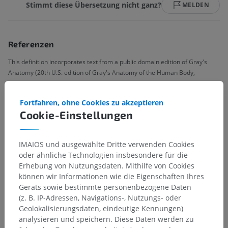
Stimmt diese Übersetzung nicht ganz?
MELDEN
Referenzen
This definition incorporates text from a public domain edition of Gray's
Anatomy (20th U.S. edition of Gray's Anatomy of the Human Body,
published in 1918 – from http://www.bartleby.com/107/).
Fortfahren, ohne Cookies zu akzeptieren
Galerie
Cookie-Einstellungen
IMAIOS und ausgewählte Dritte verwenden Cookies
oder ähnliche Technologien insbesondere für die
Erhebung von Nutzungsdaten. Mithilfe von Cookies
können wir Informationen wie die Eigenschaften Ihres
Geräts sowie bestimmte personenbezogene Daten
(z. B. IP-Adressen, Navigations-, Nutzungs- oder
Geolokalisierungsdaten, eindeutige Kennungen)
analysieren und speichern. Diese Daten werden zu