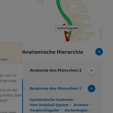
Anatomische Hierarchie
zeigen
Anatomie des Menschen 2
en sich in
 Ursprungs:
Anatomie des Menschen 1
innt an der
ma hinter dem
Systematische Anatomie
>
läuft
Herz-Kreislauf-System
>
Arterien
>
Hauptschlagader
>
Aortenbogen
>
pringt dem