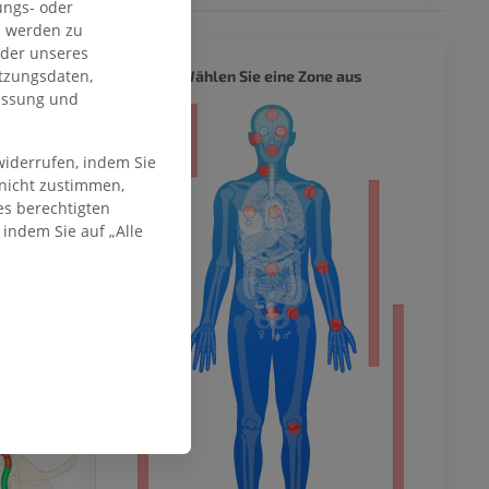
ungs- oder
n werden zu
 public domain
oder unseres
ion of Gray's
GANZER
tzungsdaten,
Wählen Sie eine Zone aus
in 1918 – from
messung und
ität
widerrufen, indem Sie
 nicht zustimmen,
es berechtigten
hme der
indem Sie auf „Alle
mität
en Extremität