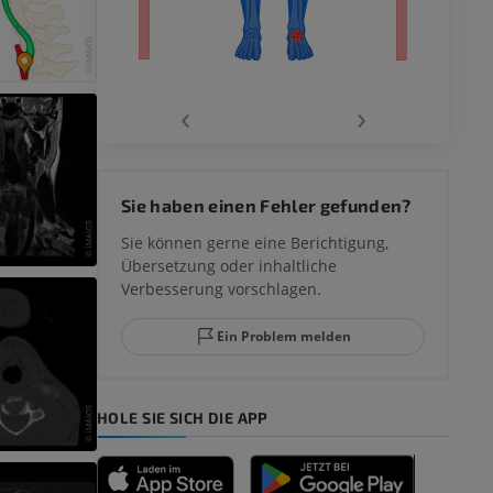
‹
›
 des
Sie haben einen Fehler gefunden?
mm
Sie können gerne eine Berichtigung,
Übersetzung oder inhaltliche
Verbesserung vorschlagen.
ggelenks und
Ein Problem melden
HOLE SIE SICH DIE APP