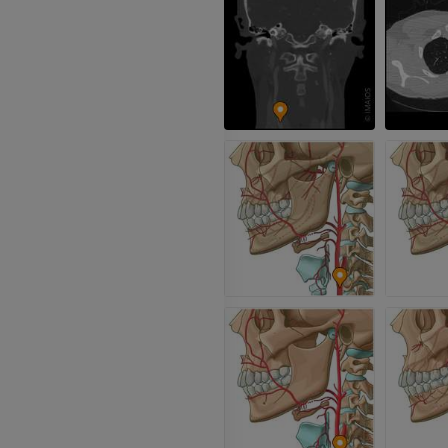
Visible Human Project
Fotografie
CTA der untere
Extremitäten
PREMIUM
CT
PREMIUM
Beinarterien u
CT
KOSTENLOS
Arteriografie 
Extremität
Angiographie
KOSTENLOS