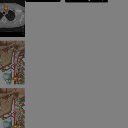
n
nd -knochen
der unteren