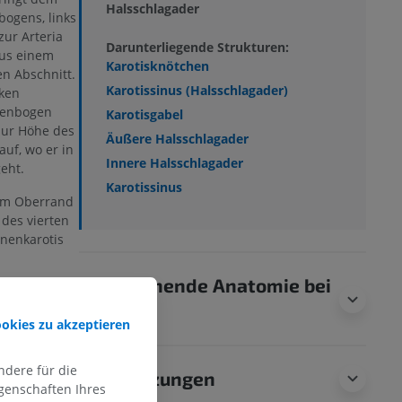
Halsschlagader
bogens, links
zur Arteria
Darunterliegende Strukturen:
aus einem
Karotisknötchen
en Abschnitt.
Karotissinus (Halsschlagader)
nken
rtenbogen
Karotisgabel
 zur Höhe des
Äußere Halsschlagader
auf, wo er in
Innere Halsschlagader
eht.
Karotissinus
 am Oberrand
 des vierten
nnenkarotis
Vergleichende Anatomie bei
cht ganz?
Tieren
ookies zu akzeptieren
dere für die
Übersetzungen
genschaften Ihres