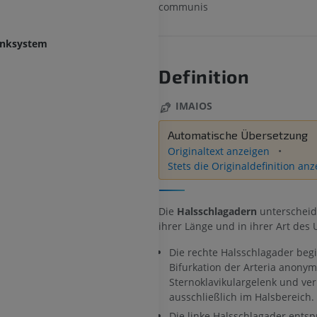
communis
enksystem
Definition
IMAIOS
Automatische Übersetzung
Originaltext anzeigen
Stets die Originaldefinition an
Die
Halsschlagadern
unterscheid
ihrer Länge und in ihrer Art des
Die rechte Halsschlagader beg
Bifurkation der Arteria anony
Sternoklavikulargelenk und ver
ausschließlich im Halsbereich.
Die linke Halsschlagader ents