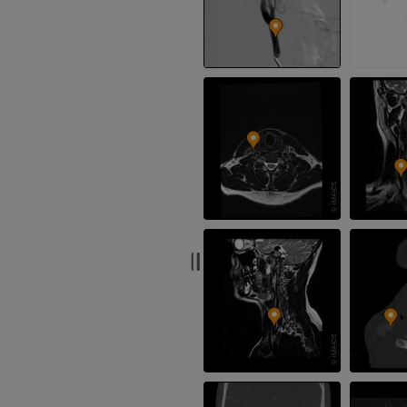
PREMIUM
MRT der Hand
MRT
Knie-MRT
MRT
PREMIUM
PREMIUM
Röntgenaufnahme der
oberen Extremität
CT-Arthografie
Röntgenbilder
Kniegelenks
CT-Arthrogra
PREMIUM
PREMIUM
Obere Extremität
Abbildungen
MRT des Sprun
des Rückfußes
PREMIUM
MRT
PREMIUM
Arteriografie der oberen
Extremität
Angiographie
MRT Vorfuß
MRT
KOSTENLOS
PREMIUM