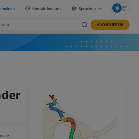
nmelden
Kontaktiere uns
Sprachen
ABONNIEREN
ader
rotis