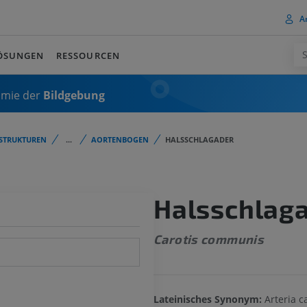
A
ÖSUNGEN
RESSOURCEN
omie der
Bildgebung
STRUKTUREN
...
AORTENBOGEN
HALSSCHLAGADER
Halsschlag
Carotis communis
Lateinisches Synonym:
Arteria ca