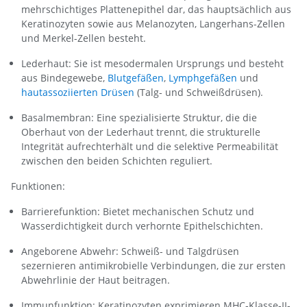
mehrschichtiges Plattenepithel dar, das hauptsächlich aus
Keratinozyten sowie aus Melanozyten, Langerhans-Zellen
und Merkel-Zellen besteht.
Lederhaut: Sie ist mesodermalen Ursprungs und besteht
aus Bindegewebe,
Blutgefäßen
,
Lymphgefäßen
und
hautassoziierten Drüsen
(Talg- und Schweißdrüsen).
Basalmembran: Eine spezialisierte Struktur, die die
Oberhaut von der Lederhaut trennt, die strukturelle
Integrität aufrechterhält und die selektive Permeabilität
zwischen den beiden Schichten reguliert.
Funktionen:
Barrierefunktion: Bietet mechanischen Schutz und
Wasserdichtigkeit durch verhornte Epithelschichten.
Angeborene Abwehr: Schweiß- und Talgdrüsen
sezernieren antimikrobielle Verbindungen, die zur ersten
Abwehrlinie der Haut beitragen.
Immunfunktion: Keratinozyten exprimieren MHC-Klasse-II-