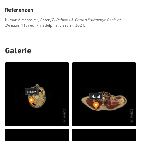
Referenzen
Kumar V, Abbas AK, Aster JC.
Robbins & Cotran Pathologic Basis of
Disease
. 11th ed. Philadelphia: Elsevier; 2024.
Galerie