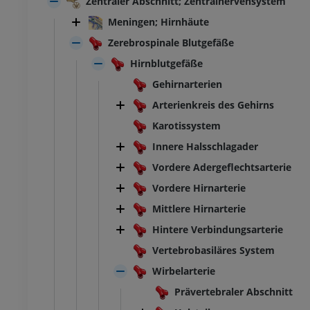
Zentraler Abschnitt; Zentralnervensystem
Meningen; Hirnhäute
Zerebrospinale Blutgefäße
Hirnblutgefäße
Gehirnarterien
Arterienkreis des Gehirns
Karotissystem
Innere Halsschlagader
Vordere Adergeflechtsarterie
Vordere Hirnarterie
Mittlere Hirnarterie
Hintere Verbindungsarterie
Vertebrobasiläres System
Wirbelarterie
Prävertebraler Abschnitt