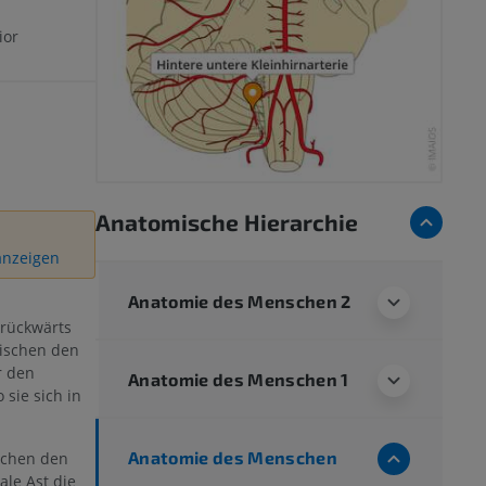
ior
Anatomische Hierarchie
 anzeigen
Anatomie des Menschen 2
 rückwärts
wischen den
r den
Anatomie des Menschen 1
 sie sich in
Anatomie des Menschen
ischen den
le Ast die