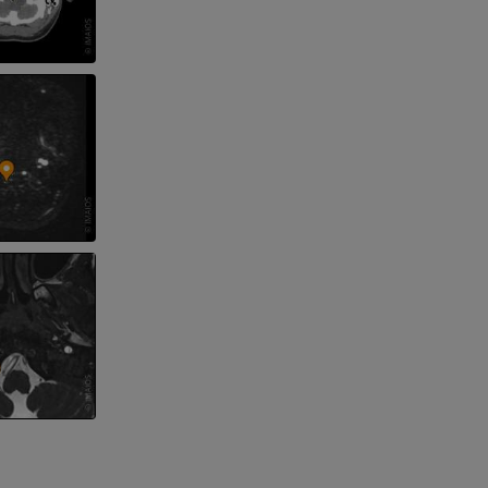
n
nd -knochen
der unteren