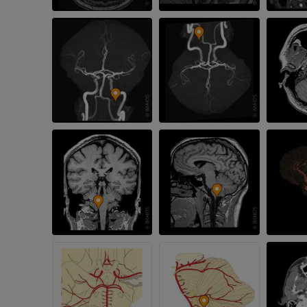
MRT der Hand
MRT
Knie-MRT
MRT
PREMIUM
PREMIUM
Röntgenaufnahme der
oberen Extremität
CT-Arthografie
Röntgenbilder
Kniegelenks
CT-Arthrogra
PREMIUM
PREMIUM
Obere Extremität
Abbildungen
MRT des Sprun
des Rückfußes
PREMIUM
MRT
PREMIUM
Arteriografie der oberen
Extremität
Angiographie
MRT Vorfuß
MRT
KOSTENLOS
PREMIUM
Visible Human Project