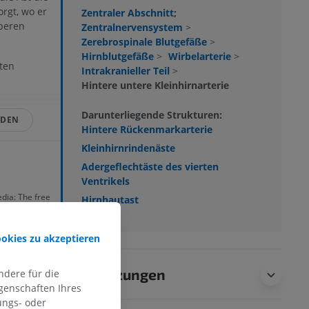
rgt, wo er
Zentraler Abschnitt;
beren
Zentralnervensystem
>
Zerebrospinale Blutgefäße
>
Hirnblutgefäße
>
Wirbelarterie
>
rten
Intrakranieller Teil
>
Hintere untere Kleinhirnarterie
Darunterliegende Strukturen:
LDEN
Hintere Rückenmarkarterie
Kleinhirnrindenäste
Adergeflechtäste des vierten
Ventrikels
edia: The free
Hirnhautast
ved August 10,
ookies zu akzeptieren
Übersetzungen
dere für die
genschaften Ihres
ungs- oder