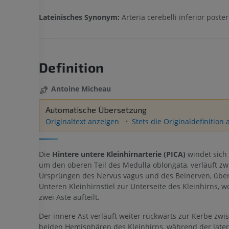
Lateinisches Synonym:
Arteria cerebelli inferior poster
Definition
Antoine Micheau
Automatische Übersetzung
Originaltext anzeigen
Stets die Originaldefinition
Die
Hintere untere Kleinhirnarterie (PICA)
windet sich
um den oberen Teil des Medulla oblongata, verläuft z
Ursprüngen des Nervus vagus und des Beinerven, übe
Unteren Kleinhirnstiel zur Unterseite des Kleinhirns, wo
zwei Äste aufteilt.
Der innere Ast verläuft weiter rückwärts zur Kerbe zw
beiden Hemisphären des Kleinhirns, während der latera