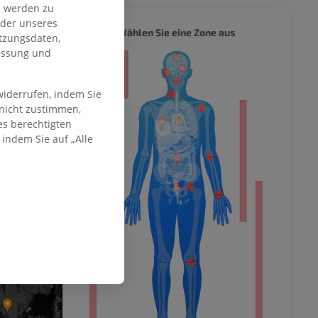
n werden zu
oder unseres
GANZER
Wählen Sie eine Zone aus
tzungsdaten,
messung und
ität
widerrufen, indem Sie
 nicht zustimmen,
es berechtigten
hme der
indem Sie auf „Alle
mität
en Extremität