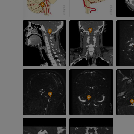
Fotografie
CTA der untere
Extremitäten
PREMIUM
CT
PREMIUM
Beinarterien u
CT
KOSTENLOS
Arteriografie 
Extremität
Angiographie
KOSTENLOS