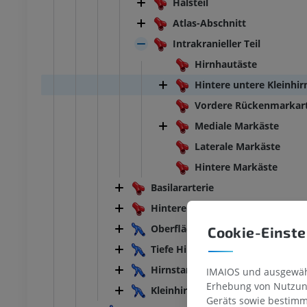
Halsteil
Atlas-Abschnitt
Intrakranieller Teil
Hirnhautäste
Hintere untere Kleinhir
Vordere Rückenmarkart
Mediale Markäste
Laterale Markäste
Hintere Markäste
Basilararterie
Hintere Hirnarterie
Oberflächliche Hirnvenen
Cookie-Einste
Tiefe Hirnvenen
Hirnstammvenen
IMAIOS und ausgewähl
Erhebung von Nutzung
Kleinhirnvenen
Geräts sowie bestimm