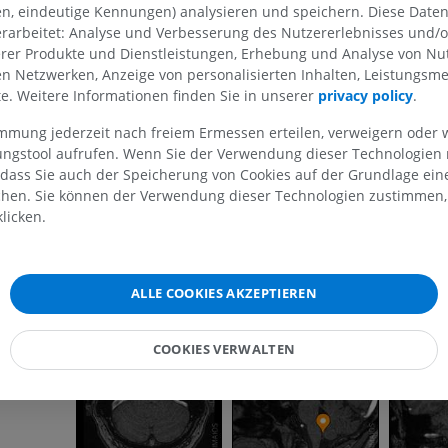
en, eindeutige Kennungen) analysieren und speichern. Diese Date
rarbeitet: Analyse und Verbesserung des Nutzererlebnisses und/
OBERE GLIEDMASSE
UNTERE GLIEDMASSE
erer Produkte und Dienstleistungen, Erhebung und Analyse von Nu
len Netzwerken, Anzeige von personalisierten Inhalten, Leistungs
MRT der oberen Extremität
Untere Extrem
lte. Weitere Informationen finden Sie in unserer
privacy policy
.
MRT
Abbildungen
immung jederzeit nach freiem Ermessen erteilen, verweigern oder 
PREMIUM
PREMIUM
lungstool aufrufen. Wenn Sie der Verwendung dieser Technologien
 dass Sie auch der Speicherung von Cookies auf der Grundlage ein
MRT der Schulter
Röntgenaufna
chen. Sie können der Verwendung dieser Technologien zustimmen, 
MRT
unteren Extre
licken.
Röntgenbilder
PREMIUM
KOSTENLOS
MRT des Handgelenks
ALLE COOKIES AKZEPTIEREN
MRT
MRT der unter
MRT
PREMIUM
PREMIUM
COOKIES VERWALTEN
MRT des Ellenbogens
MRT
Hüft-MRT
MRT
PREMIUM
PREMIUM