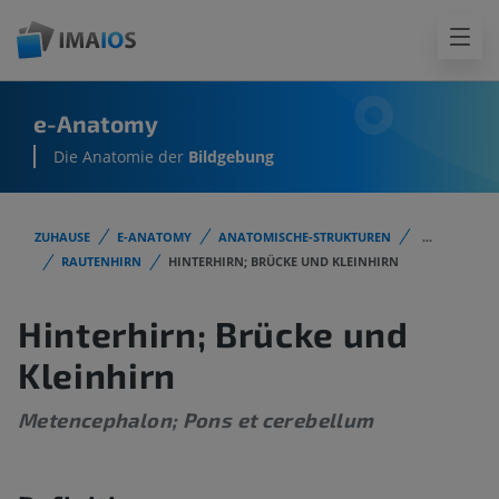
e-Anatomy
Die Anatomie der
Bildgebung
ZUHAUSE
E-ANATOMY
ANATOMISCHE-STRUKTUREN
...
RAUTENHIRN
HINTERHIRN; BRÜCKE UND KLEINHIRN
Hinterhirn; Brücke und
Kleinhirn
Metencephalon; Pons et cerebellum