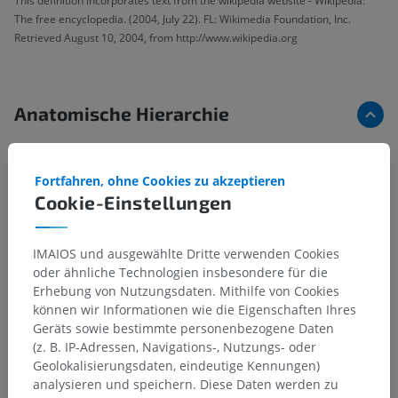
This definition incorporates text from the wikipedia website - Wikipedia:
The free encyclopedia. (2004, July 22). FL: Wikimedia Foundation, Inc.
Retrieved August 10, 2004, from http://www.wikipedia.org
Anatomische Hierarchie
Anatomie des Menschen 1
Fortfahren, ohne Cookies zu akzeptieren
Cookie-Einstellungen
Systematische Anatomie
>
Nervensystem
>
Zentraler Abschnitt; Zentralnervensystem
>
Gehirn
>
Rautenhirn
>
Hinterhirn; Brücke und Kleinhirn
IMAIOS und ausgewählte Dritte verwenden Cookies
oder ähnliche Technologien insbesondere für die
Darunterliegende Strukturen:
Erhebung von Nutzungsdaten. Mithilfe von Cookies
Äußerer Bau
können wir Informationen wie die Eigenschaften Ihres
Innerer Bau
Geräts sowie bestimmte personenbezogene Daten
(z. B. IP-Adressen, Navigations-, Nutzungs- oder
Brücke
Geolokalisierungsdaten, eindeutige Kennungen)
Kleinhirn
analysieren und speichern. Diese Daten werden zu