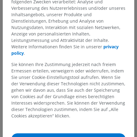
folgenden Zwecken verarbeitet: Analyse und
Verbesserung des Nutzererlebnisses und/oder unseres
Inhaltsangebots, unserer Produkte und
Dienstleistungen, Erhebung und Analyse von
Übersetzungen
Nutzungsdaten, Interaktion mit sozialen Netzwerken,
Anzeige von personalisierten Inhalten,
Leistungsmessung und Attraktivität der Inhalte.
Weitere Informationen finden Sie in unserer
privacy
policy
.
Sie haben einen Fehler gefunden?
Sie können gerne eine Berichtigung, Übersetzung oder
Sie können Ihre Zustimmung jederzeit nach freiem
inhaltliche Verbesserung vorschlagen.
Ermessen erteilen, verweigern oder widerrufen, indem
Sie unser Cookie-Einstellungstool aufrufen. Wenn Sie
Ein Problem melden
der Verwendung dieser Technologien nicht zustimmen,
gehen wir davon aus, dass Sie auch der Speicherung
von Cookies auf der Grundlage eines berechtigten
Interesses widersprechen. Sie können der Verwendung
HOLE SIE SICH DIE APP
dieser Technologien zustimmen, indem Sie auf „Alle
Cookies akzeptieren“ klicken.