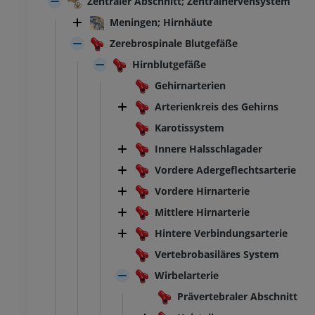
Zentraler Abschnitt; Zentralnervensystem
Meningen; Hirnhäute
Zerebrospinale Blutgefäße
Hirnblutgefäße
Gehirnarterien
Arterienkreis des Gehirns
Karotissystem
Innere Halsschlagader
Vordere Adergeflechtsarterie
Vordere Hirnarterie
Mittlere Hirnarterie
Hintere Verbindungsarterie
Vertebrobasiläres System
Wirbelarterie
Prävertebraler Abschnitt