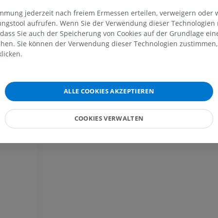
MRT
Abbildungen
immung jederzeit nach freiem Ermessen erteilen, verweigern oder 
PREMIUM
PREMIUM
lungstool aufrufen. Wenn Sie der Verwendung dieser Technologien
 dass Sie auch der Speicherung von Cookies auf der Grundlage ein
MRT der Schulter
Röntgenaufna
chen. Sie können der Verwendung dieser Technologien zustimmen, 
MRT
unteren Extre
licken.
Röntgenbilder
PREMIUM
KOSTENLOS
MRT des Handgelenks
ALLE COOKIES AKZEPTIEREN
MRT
MRT der unter
MRT
PREMIUM
PREMIUM
COOKIES VERWALTEN
MRT des Ellenbogens
MRT
Hüft-MRT
MRT
PREMIUM
PREMIUM
MRT der Hand
MRT
Knie-MRT
MRT
PREMIUM
PREMIUM