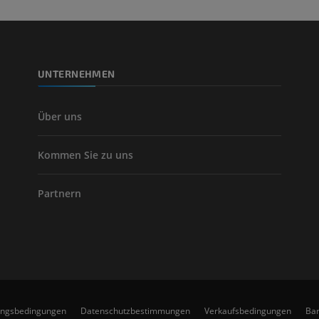
Beinarterien u
CT
KOSTENLOS
UNTERNEHMEN
Arteriografie 
Extremität
Angiographie
Über uns
KOSTENLOS
Kommen Sie zu uns
Partnern
ungsbedingungen
Datenschutzbestimmungen
Verkaufsbedingungen
Bar