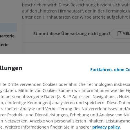
beschrieben wird: Diese Bezeichnung bezieht sich wah
auf den „hinteren Hirnhautast", der in der Terminolog
unter den Hirnhautästen der Wirbelarterie aufgeführt i
Stimmt diese Übersetzung nicht ganz?
ME
narterie
erie
Galerie
llungen
Fortfahren, ohne C
te Dritte verwenden Cookies oder ähnliche Technologien insbeson
sdaten. Mithilfe von Cookies können wir Informationen wie die Ei
te personenbezogene Daten (z. B. IP-Adressen, Navigations-, Nutz
en, eindeutige Kennungen) analysieren und speichern. Diese Date
rarbeitet: Analyse und Verbesserung des Nutzererlebnisses und/
OBERE GLIEDMASSE
UNTERE GLIEDMASSE
erer Produkte und Dienstleistungen, Erhebung und Analyse von Nu
len Netzwerken, Anzeige von personalisierten Inhalten, Leistungs
MRT der oberen Extremität
Untere Extrem
lte. Weitere Informationen finden Sie in unserer
privacy policy
.