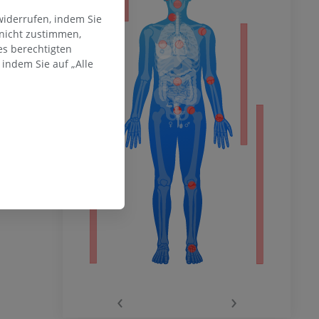
widerrufen, indem Sie
 nicht zustimmen,
es berechtigten
hme der
indem Sie auf „Alle
mität
en Extremität
‹
›