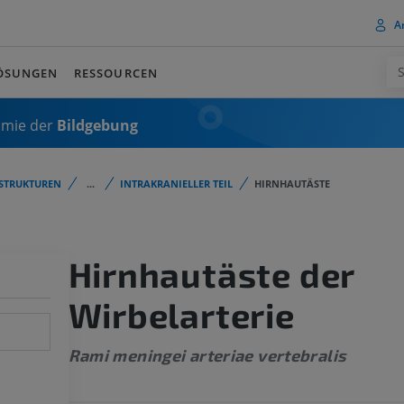
A
ÖSUNGEN
RESSOURCEN
omie der
Bildgebung
STRUKTUREN
...
INTRAKRANIELLER TEIL
HIRNHAUTÄSTE
Hirnhautäste der
Wirbelarterie
Rami meningei arteriae vertebralis