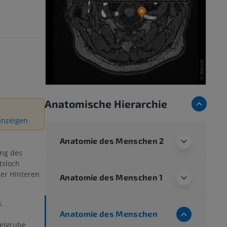
Anatomische Hierarchie
 anzeigen
Anatomie des Menschen 2
ang des
tsloch
er Hinteren
Anatomie des Menschen 1
.
Anatomie des Menschen
delgrube