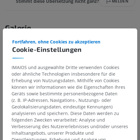
Stimmt diese Übersetzung nicht ganz?
MELDEN
Galerie
Fortfahren, ohne Cookies zu akzeptieren
Cookie-Einstellungen
IMAIOS und ausgewählte Dritte verwenden Cookies
oder ähnliche Technologien insbesondere für die
Erhebung von Nutzungsdaten. Mithilfe von Cookies
können wir Informationen wie die Eigenschaften Ihres
Geräts sowie bestimmte personenbezogene Daten
(z. B. IP-Adressen, Navigations-, Nutzungs- oder
Geolokalisierungsdaten, eindeutige Kennungen)
analysieren und speichern. Diese Daten werden zu
Anatomische Hierarchie
folgenden Zwecken verarbeitet: Analyse und
Verbesserung des Nutzererlebnisses und/oder unseres
Inhaltsangebots, unserer Produkte und
Dienstleistungen, Erhebung und Analyse von
Anatomie des Menschen 2