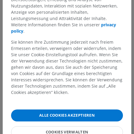
Nutzungsdaten, Interaktion mit sozialen Netzwerken,
Anzeige von personalisierten Inhalten,
Anatomie des Menschen 1
Leistungsmessung und Attraktivität der Inhalte.
Weitere Informationen finden Sie in unserer
privacy
Systematische Anatomie
>
policy
.
Verbindungen der Knochenelemente; Gelenksystem
>
Knochengelenke der oberen Extremität
>
Sie können Ihre Zustimmung jederzeit nach freiem
Knochengelenke der oberen Extremität
>
Ermessen erteilen, verweigern oder widerrufen, indem
Gelenke der freien oberen Extremität
>
Sie unser Cookie-Einstellungstool aufrufen. Wenn Sie
Handgelenke
>
Fingermittel- und Endgelenke
>
der Verwendung dieser Technologien nicht zustimmen,
Handflächenbänder
gehen wir davon aus, dass Sie auch der Speicherung
von Cookies auf der Grundlage eines berechtigten
Darunterliegende Strukturen:
Für dieses anatomische
Interesses widersprechen. Sie können der Verwendung
Teil gibt es keine zugehörigen Strukturen
dieser Technologien zustimmen, indem Sie auf „Alle
Cookies akzeptieren“ klicken.
Übersetzungen
ALLE COOKIES AKZEPTIEREN
COOKIES VERWALTEN