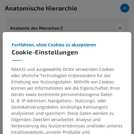
Anatomische Hierarchie
Anatomie des Menschen 2
Fortfahren, ohne Cookies zu akzeptieren
Anatomie des Menschen 1
Cookie-Einstellungen
Systematische Anatomie
>
Knochen; Skelettsystem
>
IMAIOS und ausgewählte Dritte verwenden Cookies
Allgemeine Grundbegriffe
>
oder ähnliche Technologien insbesondere für die
Endost; Innere Knochenhaut
Erhebung von Nutzungsdaten. Mithilfe von Cookies
können wir Informationen wie die Eigenschaften Ihres
Darunterliegende Strukturen:
Für dieses anatomische
Geräts sowie bestimmte personenbezogene Daten
Teil gibt es keine zugehörigen Strukturen
(z. B. IP-Adressen, Navigations-, Nutzungs- oder
Geolokalisierungsdaten, eindeutige Kennungen)
analysieren und speichern. Diese Daten werden zu
folgenden Zwecken verarbeitet: Analyse und
Übersetzungen
Verbesserung des Nutzererlebnisses und/oder unseres
Inhaltsangebots, unserer Produkte und