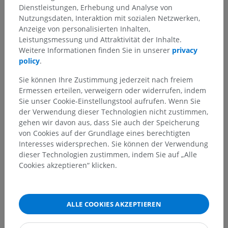
Dienstleistungen, Erhebung und Analyse von
Nutzungsdaten, Interaktion mit sozialen Netzwerken,
Anzeige von personalisierten Inhalten,
Sie haben einen Fehler gefunden?
Leistungsmessung und Attraktivität der Inhalte.
Weitere Informationen finden Sie in unserer
privacy
Sie können gerne eine Berichtigung, Übersetzung oder
policy
.
inhaltliche Verbesserung vorschlagen.
Sie können Ihre Zustimmung jederzeit nach freiem
Ein Problem melden
Ermessen erteilen, verweigern oder widerrufen, indem
Sie unser Cookie-Einstellungstool aufrufen. Wenn Sie
der Verwendung dieser Technologien nicht zustimmen,
HOLE SIE SICH DIE APP
gehen wir davon aus, dass Sie auch der Speicherung
von Cookies auf der Grundlage eines berechtigten
Interesses widersprechen. Sie können der Verwendung
dieser Technologien zustimmen, indem Sie auf „Alle
Cookies akzeptieren“ klicken.
ALLE COOKIES AKZEPTIEREN