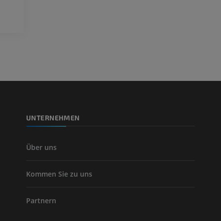
Visible Human Project
Fotografie
CTA der untere
Extremitäten
PREMIUM
CT
PREMIUM
Beinarterien u
CT
KOSTENLOS
UNTERNEHMEN
Arteriografie 
Extremität
Angiographie
Über uns
KOSTENLOS
Kommen Sie zu uns
Partnern