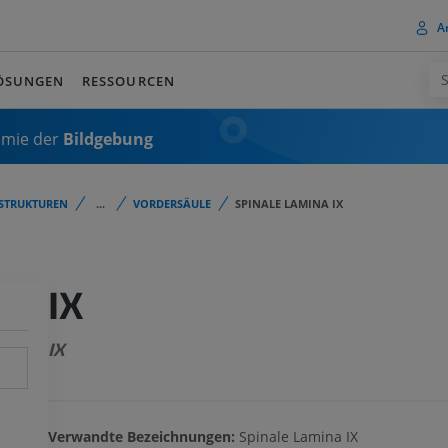
A
ÖSUNGEN
RESSOURCEN
omie der
Bildgebung
STRUKTUREN
...
VORDERSÄULE
SPINALE LAMINA IX
IX
IX
Verwandte Bezeichnungen:
Spinale Lamina IX