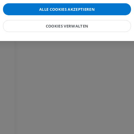
PREMIUM
ALLE COOKIES AKZEPTIEREN
MRT der Hand
MRT
Knie-MRT
MRT
COOKIES VERWALTEN
PREMIUM
PREMIUM
Röntgenaufnahme der
oberen Extremität
CT-Arthografie
Röntgenbilder
Kniegelenks
CT-Arthrogra
PREMIUM
PREMIUM
Obere Extremität
Abbildungen
MRT des Sprun
des Rückfußes
PREMIUM
MRT
PREMIUM
Arteriografie der oberen
Extremität
Angiographie
MRT Vorfuß
MRT
KOSTENLOS
PREMIUM