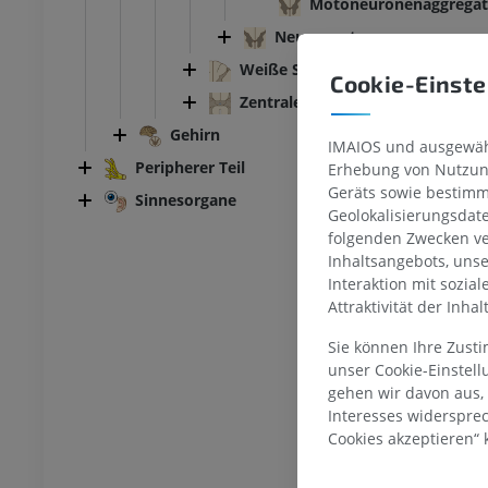
Motoneuronenaggregat
Neuronentypen
Weiße Substanz
SPRUNGGELENK-FUSS
Cookie-Einste
Zentrale Rücknmarkstrukturen
MRT
Fußwurzel-MRT
Gehirn
IMAIOS und ausgewähl
MRT
Peripherer Teil
Erhebung von Nutzung
UM
PREMIUM
Geräts sowie bestimm
Sinnesorgane
Geolokalisierungsdat
ografie des
MRT Vorfuß
folgenden Zwecken ve
lenks
MRT
Inhaltsangebots, uns
throgramm
PREMIUM
Interaktion mit sozia
UM
Attraktivität der Inha
MRT der unteren Extremität
Sie können Ihre Zust
r unteren Extremität
MRT
unser Cookie-Einstel
PREMIUM
gehen wir davon aus,
UM
Interesses widerspre
Röntgenaufnahme der
Cookies akzeptieren“ k
naufnahme der
unteren Extremität
n Extremität
Röntgenbilder