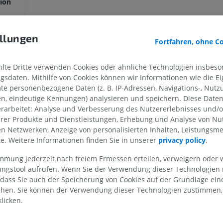
ion
OBERE GLIEDMASSE
UNTERE GLIEDMASSE
llungen
Fortfahren, ohne C
MRT der oberen Extremität
Untere Extrem
te Dritte verwenden Cookies oder ähnliche Technologien insbeson
MRT
Abbildungen
sdaten. Mithilfe von Cookies können wir Informationen wie die Ei
PREMIUM
PREMIUM
te personenbezogene Daten (z. B. IP-Adressen, Navigations-, Nutz
en, eindeutige Kennungen) analysieren und speichern. Diese Date
MRT der Schulter
Röntgenaufna
rarbeitet: Analyse und Verbesserung des Nutzererlebnisses und/
MRT
unteren Extre
erer Produkte und Dienstleistungen, Erhebung und Analyse von Nu
Röntgenbilder
PREMIUM
len Netzwerken, Anzeige von personalisierten Inhalten, Leistungs
KOSTENLOS
lte. Weitere Informationen finden Sie in unserer
privacy policy
.
MRT des Handgelenks
immung jederzeit nach freiem Ermessen erteilen, verweigern oder 
MRT
MRT der unter
lungstool aufrufen. Wenn Sie der Verwendung dieser Technologien
MRT
PREMIUM
 dass Sie auch der Speicherung von Cookies auf der Grundlage ein
PREMIUM
chen. Sie können der Verwendung dieser Technologien zustimmen, 
MRT des Ellenbogens
licken.
MRT
Hüft-MRT
MRT
PREMIUM