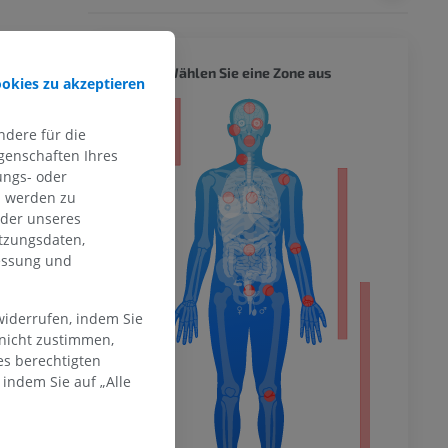
GANZER
Wählen Sie eine Zone aus
ookies zu akzeptieren
ität
dere für die
genschaften Ihres
ungs- oder
n werden zu
hme der
oder unseres
mität
tzungsdaten,
messung und
widerrufen, indem Sie
en Extremität
 nicht zustimmen,
es berechtigten
indem Sie auf „Alle