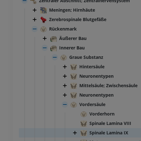
Zentraler Abschnitt; Zentralnervensystem
Meningen; Hirnhäute
Zerebrospinale Blutgefäße
Rückenmark
Äußerer Bau
Innerer Bau
Graue Substanz
Hintersäule
Neuronentypen
Mittelsäule; Zwischensäule
Neuronentypen
Vordersäule
Vorderhorn
Spinale Lamina VIII
Spinale Lamina IX