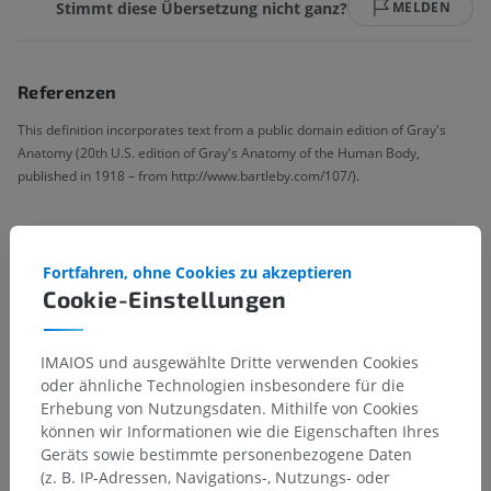
Stimmt diese Übersetzung nicht ganz?
MELDEN
Referenzen
This definition incorporates text from a public domain edition of Gray's
Anatomy (20th U.S. edition of Gray's Anatomy of the Human Body,
published in 1918 – from http://www.bartleby.com/107/).
Anatomische Hierarchie
Fortfahren, ohne Cookies zu akzeptieren
Cookie-Einstellungen
Anatomie des Menschen 2
IMAIOS und ausgewählte Dritte verwenden Cookies
Menschlicher Körper
>
Muskuloskelettale Systeme
>
oder ähnliche Technologien insbesondere für die
Skelettsystem
>
Kehlkopfknorpel
>
Erhebung von Nutzungsdaten. Mithilfe von Cookies
Kleine Kehlkopfknorpel
>
Keilknorpel
können wir Informationen wie die Eigenschaften Ihres
Geräts sowie bestimmte personenbezogene Daten
(z. B. IP-Adressen, Navigations-, Nutzungs- oder
Darunterliegende Strukturen:
Für dieses anatomische