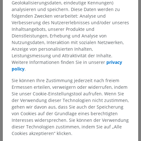
Geolokalisierungsdaten, eindeutige Kennungen)
Teil gibt es keine zugehörigen Strukturen
analysieren und speichern. Diese Daten werden zu
folgenden Zwecken verarbeitet: Analyse und
Verbesserung des Nutzererlebnisses und/oder unseres
Anatomie des Menschen 1
Inhaltsangebots, unserer Produkte und
Dienstleistungen, Erhebung und Analyse von
Nutzungsdaten, Interaktion mit sozialen Netzwerken,
Anzeige von personalisierten Inhalten,
Übersetzungen
Leistungsmessung und Attraktivität der Inhalte.
Weitere Informationen finden Sie in unserer
privacy
policy
.
Sie können Ihre Zustimmung jederzeit nach freiem
Sie haben einen Fehler gefunden?
Ermessen erteilen, verweigern oder widerrufen, indem
Sie unser Cookie-Einstellungstool aufrufen. Wenn Sie
Sie können gerne eine Berichtigung, Übersetzung oder
der Verwendung dieser Technologien nicht zustimmen,
inhaltliche Verbesserung vorschlagen.
gehen wir davon aus, dass Sie auch der Speicherung
von Cookies auf der Grundlage eines berechtigten
Ein Problem melden
Interesses widersprechen. Sie können der Verwendung
dieser Technologien zustimmen, indem Sie auf „Alle
Cookies akzeptieren“ klicken.
HOLE SIE SICH DIE APP