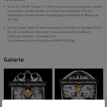
Snell, R.S. (2010). ‘Chapter 11: The cranial nerve nuclei and their central
connections and distribution’, in
Clinical Neuroanatomy
. (7th ed.)
Philadelphia: Wolters Kluwer Health/Lippincott Williams & Wilkins, pp.
341-342.
Sonne J, Lopez-Ojeda W. Neuroanatomy, Cranial Nerve. [Updated 2022
Dec 9]. In: StatPearls [Internet]. Treasure Island (FL): StatPearls
Publishing; 2024 Jan-. Available from:
https://www.ncbi.nlm.nih.gov/books/NBK470353/
Galerie