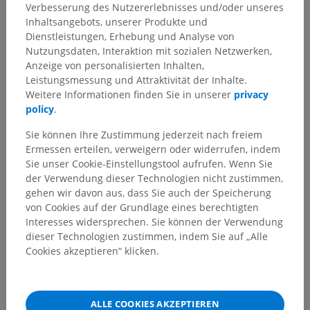
Verbesserung des Nutzererlebnisses und/oder unseres
Inhaltsangebots, unserer Produkte und
Übersetzungen
Dienstleistungen, Erhebung und Analyse von
Nutzungsdaten, Interaktion mit sozialen Netzwerken,
Anzeige von personalisierten Inhalten,
Leistungsmessung und Attraktivität der Inhalte.
Weitere Informationen finden Sie in unserer
privacy
Sie haben einen Fehler gefunden?
policy
.
Sie können gerne eine Berichtigung, Übersetzung oder
Sie können Ihre Zustimmung jederzeit nach freiem
inhaltliche Verbesserung vorschlagen.
Ermessen erteilen, verweigern oder widerrufen, indem
Sie unser Cookie-Einstellungstool aufrufen. Wenn Sie
Ein Problem melden
der Verwendung dieser Technologien nicht zustimmen,
gehen wir davon aus, dass Sie auch der Speicherung
von Cookies auf der Grundlage eines berechtigten
HOLE SIE SICH DIE APP
Interesses widersprechen. Sie können der Verwendung
dieser Technologien zustimmen, indem Sie auf „Alle
Cookies akzeptieren“ klicken.
ALLE COOKIES AKZEPTIEREN