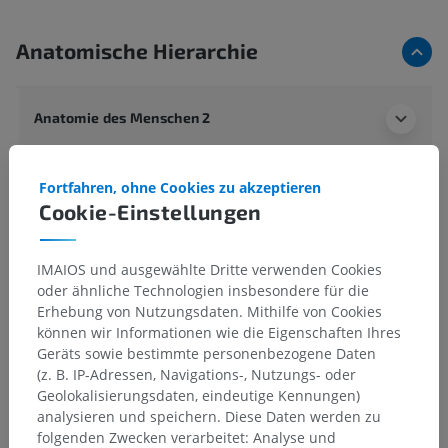
Anatomische Hierarchie
Anatomie des Menschen 2
Anatomie des Menschen 1
Fortfahren, ohne Cookies zu akzeptieren
Cookie-Einstellungen
Systematische Anatomie
>
Nervensystem
>
Zentraler Abschnitt; Zentralnervensystem
>
Gehirn
>
Vorderhirn
>
Zwischenhirn
>
Metathalamus
IMAIOS und ausgewählte Dritte verwenden Cookies
oder ähnliche Technologien insbesondere für die
Darunterliegende Strukturen:
Für dieses anatomische
Erhebung von Nutzungsdaten. Mithilfe von Cookies
Teil gibt es keine zugehörigen Strukturen
können wir Informationen wie die Eigenschaften Ihres
Geräts sowie bestimmte personenbezogene Daten
(z. B. IP-Adressen, Navigations-, Nutzungs- oder
Geolokalisierungsdaten, eindeutige Kennungen)
analysieren und speichern. Diese Daten werden zu
Vergleichende Anatomie bei Tieren
folgenden Zwecken verarbeitet: Analyse und