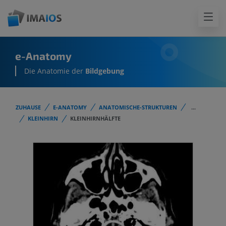
e-Anatomy
Die Anatomie der
Bildgebung
ZUHAUSE
E-ANATOMY
ANATOMISCHE-STRUKTUREN
...
KLEINHIRN
KLEINHIRNHÄLFTE