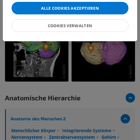
ALLE COOKIES AKZEPTIEREN
COOKIES VERWALTEN
Anatomische Hierarchie
Anatomie des Menschen 2
Menschlicher Körper
>
Integrierende Systeme
>
Nervensystem
>
Zentralnervensystem
>
Gehirn
>