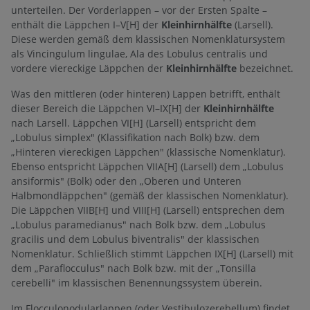
unterteilen. Der Vorderlappen – vor der Ersten Spalte –
enthält die Läppchen I–V[H] der
Kleinhirnhälfte
(Larsell).
Diese werden gemäß dem klassischen Nomenklatursystem
als Vincingulum lingulae, Ala des Lobulus centralis und
vordere viereckige Läppchen der
Kleinhirnhälfte
bezeichnet.
Was den mittleren (oder hinteren) Lappen betrifft, enthält
dieser Bereich die Läppchen VI–IX[H] der
Kleinhirnhälfte
nach Larsell. Läppchen VI[H] (Larsell) entspricht dem
„Lobulus simplex" (Klassifikation nach Bolk) bzw. dem
„Hinteren viereckigen Läppchen" (klassische Nomenklatur).
Ebenso entspricht Läppchen VIIA[H] (Larsell) dem „Lobulus
ansiformis" (Bolk) oder den „Oberen und Unteren
Halbmondläppchen" (gemäß der klassischen Nomenklatur).
Die Läppchen VIIB[H] und VIII[H] (Larsell) entsprechen dem
„Lobulus paramedianus" nach Bolk bzw. dem „Lobulus
gracilis und dem Lobulus biventralis" der klassischen
Nomenklatur. Schließlich stimmt Läppchen IX[H] (Larsell) mit
dem „Paraflocculus" nach Bolk bzw. mit der „Tonsilla
cerebelli" im klassischen Benennungssystem überein.
Im Flocculonodularlappen (oder Vestibulozerebellum) findet