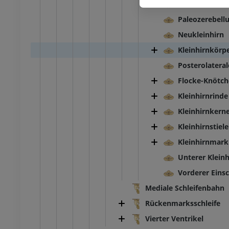
Ältester Antei
Paleozerebell
Neukleinhirn
Kleinhirnkörp
Posterolateral
Flocke-Knötc
Kleinhirnrinde
Kleinhirnkern
Kleinhirnstiele
Kleinhirnmark
Unterer Kleinh
Vorderer Einsc
Mediale Schleifenbahn
Rückenmarksschleife
Vierter Ventrikel