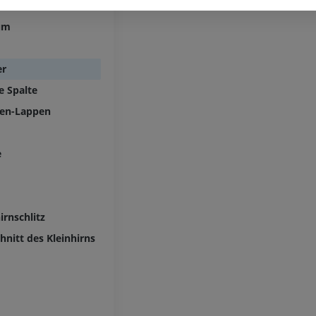
MRT
l des Kleinhirns
PREMIUM
Arteriografie der oberen
um
Extremität
Angiographie
MRT Vorfuß
MRT
er
KOSTENLOS
PREMIUM
e Spalte
Visible Human Project
hen-Lappen
Fotografie
CTA der untere
Extremitäten
PREMIUM
CT
e
PREMIUM
Beinarterien u
CT
irnschlitz
KOSTENLOS
hnitt des Kleinhirns
Arteriografie 
Extremität
Angiographie
KOSTENLOS