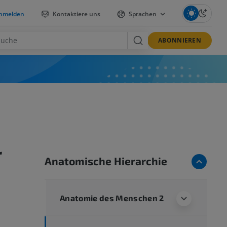
nmelden
Kontaktiere uns
Sprachen
ABONNIEREN
r
Anatomische Hierarchie
Anatomie des Menschen 2