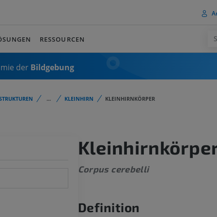
A
ÖSUNGEN
RESSOURCEN
omie der
Bildgebung
STRUKTUREN
...
KLEINHIRN
KLEINHIRNKÖRPER
Kleinhirnkörpe
Corpus cerebelli
Definition