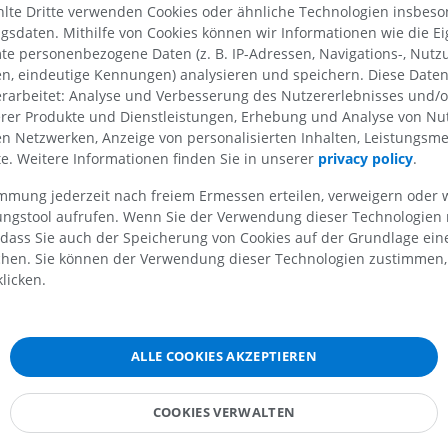
te Dritte verwenden Cookies oder ähnliche Technologien insbeson
MRT
MRT der unter
sdaten. Mithilfe von Cookies können wir Informationen wie die Ei
MRT
PREMIUM
te personenbezogene Daten (z. B. IP-Adressen, Navigations-, Nutz
PREMIUM
en, eindeutige Kennungen) analysieren und speichern. Diese Date
MRT des Ellenbogens
undbegriffe
rarbeitet: Analyse und Verbesserung des Nutzererlebnisses und/
MRT
Hüft-MRT
erer Produkte und Dienstleistungen, Erhebung und Analyse von Nu
MRT
PREMIUM
len Netzwerken, Anzeige von personalisierten Inhalten, Leistungs
PREMIUM
e
lte. Weitere Informationen finden Sie in unserer
privacy policy
.
MRT der Hand
es Kleinhirns
immung jederzeit nach freiem Ermessen erteilen, verweigern oder 
MRT
Knie-MRT
 [H II - H X]
lungstool aufrufen. Wenn Sie der Verwendung dieser Technologien
MRT
PREMIUM
 dass Sie auch der Speicherung von Cookies auf der Grundlage ein
e
PREMIUM
chen. Sie können der Verwendung dieser Technologien zustimmen, 
Röntgenaufnahme der
licken.
oberen Extremität
CT-Arthografie
 [I-X]
Röntgenbilder
Kniegelenks
CT-Arthrogra
m
PREMIUM
ALLE COOKIES AKZEPTIEREN
PREMIUM
bellum
Obere Extremität
lum
Abbildungen
MRT des Sprun
COOKIES VERWALTEN
lum
des Rückfußes
PREMIUM