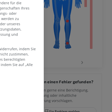
dere für die
en Extremität
genschaften Ihres
ungs- oder
n werden zu
oder unseres
tzungsdaten,
messung und
widerrufen, indem Sie
 nicht zustimmen,
‹
›
es berechtigten
indem Sie auf „Alle
 des
Sie haben einen Fehler gefunden?
mm
Sie können gerne eine Berichtigung,
Übersetzung oder inhaltliche
Verbesserung vorschlagen.
ggelenks und
Ein Problem melden