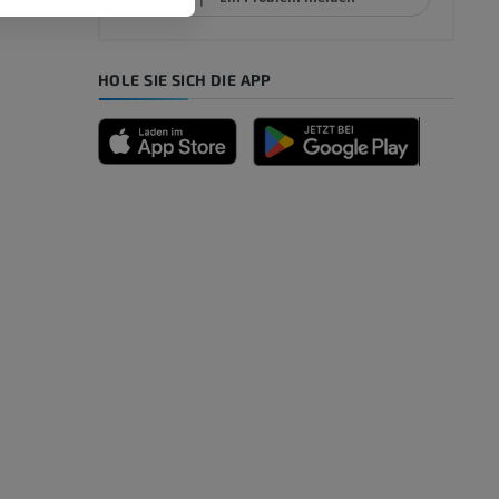
HOLE SIE SICH DIE APP
n
nd -knochen
der unteren