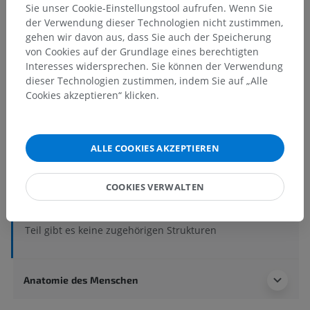
Sie unser Cookie-Einstellungstool aufrufen. Wenn Sie
der Verwendung dieser Technologien nicht zustimmen,
gehen wir davon aus, dass Sie auch der Speicherung
von Cookies auf der Grundlage eines berechtigten
Anatomische Hierarchie
Interesses widersprechen. Sie können der Verwendung
dieser Technologien zustimmen, indem Sie auf „Alle
Cookies akzeptieren“ klicken.
Anatomie des Menschen 1
Systematische Anatomie
>
Herz-Kreislauf-System
>
Arterien
>
Hauptschlagader
>
Aortenbogen
>
ALLE COOKIES AKZEPTIEREN
Halsschlagader
>
Innere Halsschlagader
>
Intraduraler Gefäßabschnitt
>
Mittlere Hirnarterie
>
Kortikalabschnitt; Segment M4
COOKIES VERWALTEN
Darunterliegende Strukturen:
Für dieses anatomische
Teil gibt es keine zugehörigen Strukturen
Anatomie des Menschen