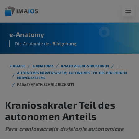
e-Anatomy
Die Anatomie der
Bildgebung
ZUHAUSE
E-ANATOMY
ANATOMISCHE-STRUKTUREN
...
AUTONOMES NERVENSYSTEM; AUTONOMES TEIL DES PERIPHEREN
NERVENSYSTEMS
PARASYMPATHISCHER ABSCHNITT
Kraniosakraler Teil des
autonomen Anteils
Pars craniosacralis divisionis autonomicae