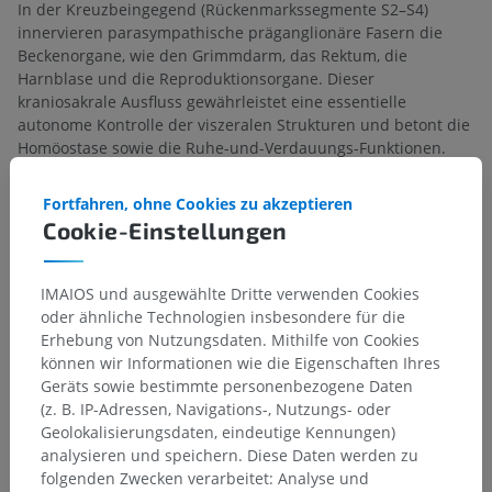
In der Kreuzbeingegend (Rückenmarkssegmente S2–S4)
innervieren parasympathische präganglionäre Fasern die
Beckenorgane, wie den Grimmdarm, das Rektum, die
Harnblase und die Reproduktionsorgane. Dieser
kraniosakrale Ausfluss gewährleistet eine essentielle
autonome Kontrolle der viszeralen Strukturen und betont die
Homöostase sowie die Ruhe-und-Verdauungs-Funktionen.
Fortfahren, ohne Cookies zu akzeptieren
Stimmt diese Übersetzung nicht ganz?
MELDEN
Cookie-Einstellungen
IMAIOS und ausgewählte Dritte verwenden Cookies
Referenzen
oder ähnliche Technologien insbesondere für die
E. Hall, A. Guyton. Textbook of medical physiology, thirteenth edition.
Erhebung von Nutzungsdaten. Mithilfe von Cookies
United States, 2011.
können wir Informationen wie die Eigenschaften Ihres
Geräts sowie bestimmte personenbezogene Daten
(z. B. IP-Adressen, Navigations-, Nutzungs- oder
Geolokalisierungsdaten, eindeutige Kennungen)
analysieren und speichern. Diese Daten werden zu
Anatomische Hierarchie
folgenden Zwecken verarbeitet: Analyse und