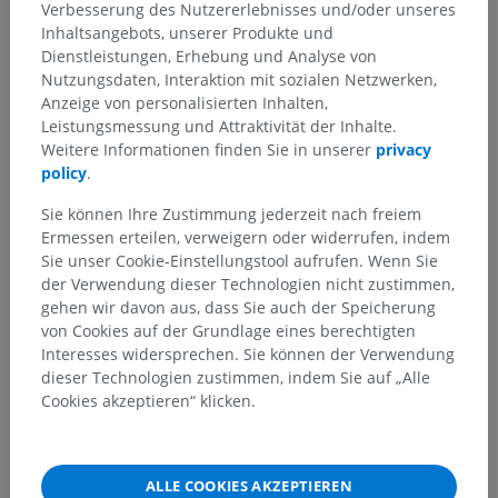
Verbesserung des Nutzererlebnisses und/oder unseres
Inhaltsangebots, unserer Produkte und
Anatomie des Menschen 2
Dienstleistungen, Erhebung und Analyse von
Nutzungsdaten, Interaktion mit sozialen Netzwerken,
Anzeige von personalisierten Inhalten,
Anatomie des Menschen 1
Leistungsmessung und Attraktivität der Inhalte.
Weitere Informationen finden Sie in unserer
privacy
Systematische Anatomie
>
Nervensystem
>
policy
.
Peripheres Nervensystem
>
Autonomes Nervensystem; Autonomes Teil des
Sie können Ihre Zustimmung jederzeit nach freiem
peripheren Nervensystems
>
Ermessen erteilen, verweigern oder widerrufen, indem
Parasympathischer Abschnitt
Sie unser Cookie-Einstellungstool aufrufen. Wenn Sie
der Verwendung dieser Technologien nicht zustimmen,
Darunterliegende Strukturen:
gehen wir davon aus, dass Sie auch der Speicherung
Kopfanteil
von Cookies auf der Grundlage eines berechtigten
Beckenabschnitt; Sakralteil
Interesses widersprechen. Sie können der Verwendung
dieser Technologien zustimmen, indem Sie auf „Alle
Cookies akzeptieren“ klicken.
Vergleichende Anatomie bei Tieren
ALLE COOKIES AKZEPTIEREN