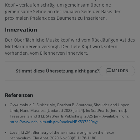
Kopf – verlaufen schräg, um gemeinsam über eine
gemeinsame Sehne an der radialen Seite der Basis der
proximalen Phalanx des Daumens zu inserieren.
Innervation
Der Oberflächliche Muskelkopf wird vom Rückläufigen Ast des
Mittelarmnerven versorgt. Der Tiefe Kopf wird, sofern
vorhanden, vom Ellennerven innerviert.
Stimmt diese Übersetzung nicht ganz?
MELDEN
Referenzen
Okwumabua E, Sinkler MA, Bordoni B. Anatomy, Shoulder and Upper
Limb, Hand Muscles. [Updated 2023 Jul 24]. In: StatPearls [Internet].
Treasure Island (FL): StatPearls Publishing; 2025 Jan-. Available from:
https://www.ncbi.nlm.nih.gov/books/NBK537229/
Loss J, Li ZM. Biometry of thenar muscle origins on the flexor
retinaculum. Clin Anat. 2020 Nov;33(8):1176-1180.