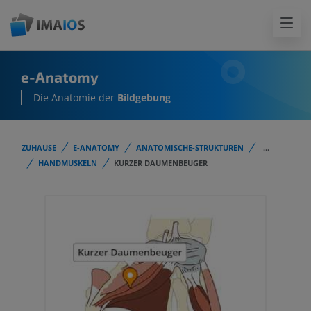
e-Anatomy
Die Anatomie der
Bildgebung
ZUHAUSE
E-ANATOMY
ANATOMISCHE-STRUKTUREN
...
HANDMUSKELN
KURZER DAUMENBEUGER