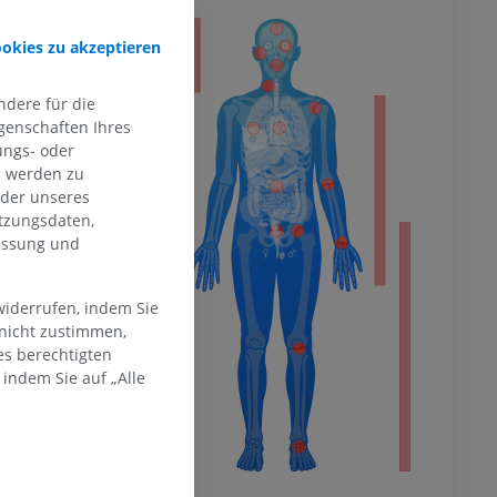
ität
ookies zu akzeptieren
dere für die
genschaften Ihres
hme der
ungs- oder
mität
n werden zu
oder unseres
tzungsdaten,
messung und
en Extremität
widerrufen, indem Sie
 nicht zustimmen,
es berechtigten
indem Sie auf „Alle