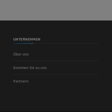
PREMIUM
Beinarterien u
CT
KOSTENLOS
UNTERNEHMEN
Arteriografie 
Extremität
Angiographie
Über uns
KOSTENLOS
Kommen Sie zu uns
Partnern