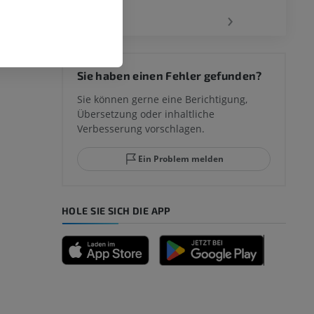
‹
›
 des
Sie haben einen Fehler gefunden?
mm
Sie können gerne eine Berichtigung,
Übersetzung oder inhaltliche
Verbesserung vorschlagen.
ggelenks und
Ein Problem melden
HOLE SIE SICH DIE APP
n