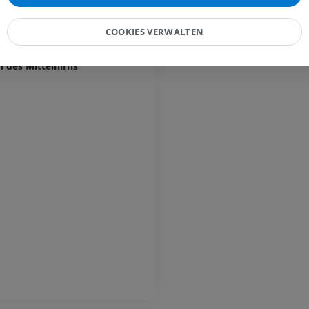
MRT
striatale Fasern
PREMIUM
PREMIUM
ente Bahnen des Kleinhirns
COOKIES VERWALTEN
Röntgenaufnahme der
eigende Bahnen
oberen Extremität
CT-Arthografie
n des Mittelhirns
Röntgenbilder
Kniegelenks
CT-Arthrogra
PREMIUM
PREMIUM
Obere Extremität
Abbildungen
MRT des Sprun
des Rückfußes
PREMIUM
MRT
PREMIUM
Arteriografie der oberen
Extremität
Angiographie
MRT Vorfuß
MRT
KOSTENLOS
PREMIUM
Visible Human Project
Fotografie
CTA der untere
Extremitäten
PREMIUM
CT