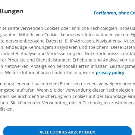
nz
llungen
nz
MRT der oberen Extremität
Untere Extrem
Fortfahren, ohne C
MRT
Abbildungen
rzeln
PREMIUM
PREMIUM
te Dritte verwenden Cookies oder ähnliche Technologien insbeson
hnen
sdaten. Mithilfe von Cookies können wir Informationen wie die Ei
teigende Bahnen des Rückenmarks
MRT der Schulter
Röntgenaufna
te personenbezogene Daten (z. B. IP-Adressen, Navigations-, Nutz
MRT
unteren Extre
olateraler Trakt
en, eindeutige Kennungen) analysieren und speichern. Diese Date
Röntgenbilder
PREMIUM
rarbeitet: Analyse und Verbesserung des Nutzererlebnisses und/
teigende Bahnen des Hirnstamms
KOSTENLOS
erer Produkte und Dienstleistungen, Erhebung und Analyse von Nu
ale Schleifenbahn
len Netzwerken, Anzeige von personalisierten Inhalten, Leistungs
MRT des Handgelenks
lte. Weitere Informationen finden Sie in unserer
privacy policy
.
eminothalamische Bahnen
MRT
MRT der unter
MRT
PREMIUM
iche Schleifenbahn
immung jederzeit nach freiem Ermessen erteilen, verweigern oder 
PREMIUM
lungstool aufrufen. Wenn Sie der Verwendung dieser Technologien
ibulomesenzephale Bahnen
 dass Sie auch der Speicherung von Cookies auf der Grundlage ein
MRT des Ellenbogens
Mediale vestibulomesenzephale Bahn
MRT
Hüft-MRT
chen. Sie können der Verwendung dieser Technologien zustimmen, 
MRT
licken.
Laterale vestibulomesenzephale Bahn
PREMIUM
PREMIUM
Ventrale vestibulomesenzephale Bahn
MRT der Hand
ibulothalamische Bahn
MRT
Knie-MRT
ALLE COOKIES AKZEPTIEREN