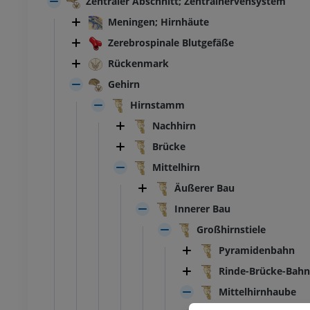
Zentraler Abschnitt; Zentralnervensystem
Meningen; Hirnhäute
Zerebrospinale Blutgefäße
Rückenmark
Gehirn
Hirnstamm
Nachhirn
Brücke
Mittelhirn
Äußerer Bau
Innerer Bau
Großhirnstiele
Pyramidenbahn
Rinde-Brücke-Bahn
Mittelhirnhaube
SPRUNGGELENK-FUSS