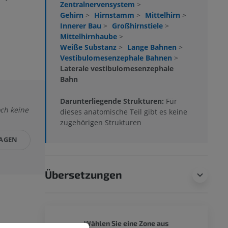
Zentralnervensystem
>
Gehirn
>
Hirnstamm
>
Mittelhirn
>
Innerer Bau
>
Großhirnstiele
>
Mittelhirnhaube
>
Weiße Substanz
>
Lange Bahnen
>
Vestibulomesenzephale Bahnen
>
Laterale vestibulomesenzephale
Bahn
Darunterliegende Strukturen:
Für
och keine
dieses anatomische Teil gibt es keine
zugehörigen Strukturen
LAGEN
Übersetzungen
GANZER
Wählen Sie eine Zone aus