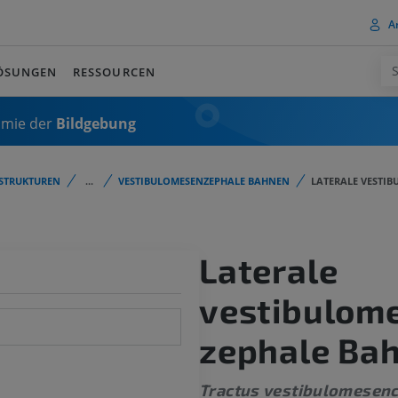
A
ÖSUNGEN
RESSOURCEN
omie der
Bildgebung
STRUKTUREN
...
VESTIBULOMESENZEPHALE BAHNEN
LATERALE VESTI
Laterale
vestibulom
zephale Ba
Tractus vestibulomesenc