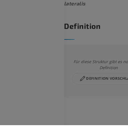
lateralis
Definition
Für diese Struktur gibt es n
Definition
DEFINITION VORSCH
OBERE GLIEDMASSE
UNTERE GLIEDMASSE