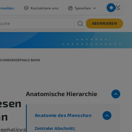
nmelden
Kontaktiere uns
Sprachen
ABONNIEREN
BULOMESENZEPHALE BAHN
Anatomische Hierarchie
esen
hn
Anatomie des Menschen
Zentraler Abschnitt;
ephalicus