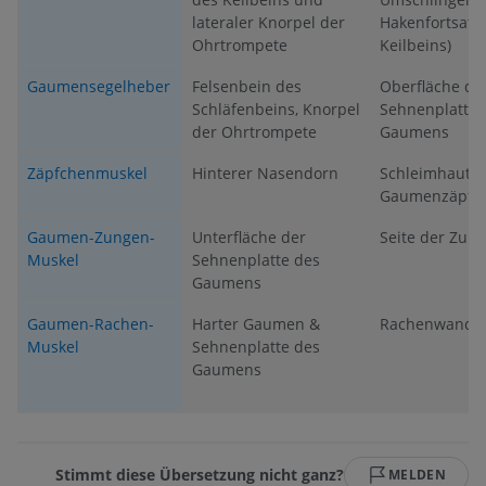
lateraler Knorpel der
Hakenfortsatz
Ohrtrompete
Keilbeins)
Gaumensegelheber
Felsenbein des
Oberfläche de
Schläfenbeins, Knorpel
Sehnenplatte 
der Ohrtrompete
Gaumens
Zäpfchenmuskel
Hinterer Nasendorn
Schleimhaut d
Gaumenzäpfc
Gaumen-Zungen-
Unterfläche der
Seite der Zun
Muskel
Sehnenplatte des
Gaumens
Gaumen-Rachen-
Harter Gaumen &
Rachenwand
Muskel
Sehnenplatte des
Gaumens
Stimmt diese Übersetzung nicht ganz?
MELDEN