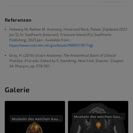
Referenzen
Helwany M, Rathee M. Anatomy, Head and Neck, Palate. [Updated 2023
Jun 5]. In: StatPearls [Internet]. Treasure Island (FL): StatPearls
Publishing; 2025 Jan-. Available from:
https://www.ncbi.nlm.nih.gov/books/NBK557817/
Gray, H. (2016)
Gray’s Anatomy: The Anatomical Basis of Clinical
Practice
. 41st edn. Edited by S. Standring. New York: Elsevier. Chapter
34: Pharynx, pp. 578-581.
Galerie