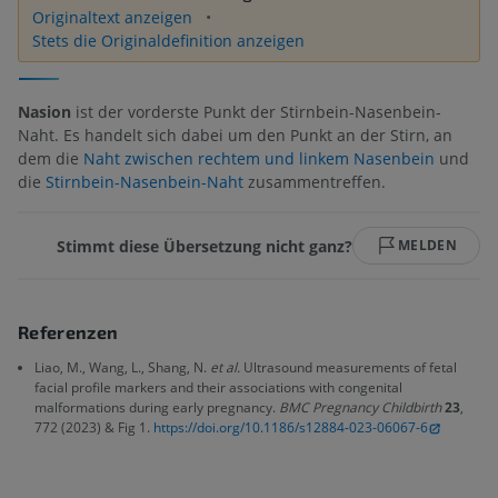
Originaltext anzeigen
Stets die Originaldefinition anzeigen
Nasion
ist der vorderste Punkt der Stirnbein-Nasenbein-
Naht. Es handelt sich dabei um den Punkt an der Stirn, an
dem die
Naht zwischen rechtem und linkem Nasenbein
und
die
Stirnbein-Nasenbein-Naht
zusammentreffen.
Stimmt diese Übersetzung nicht ganz?
MELDEN
Referenzen
Liao, M., Wang, L., Shang, N.
et al.
Ultrasound measurements of fetal
facial profile markers and their associations with congenital
malformations during early pregnancy.
BMC Pregnancy Childbirth
23
,
772 (2023) & Fig 1.
https://doi.org/10.1186/s12884-023-06067-6