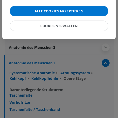
ALLE COOKIES AKZEPTIEREN
COOKIES VERWALTEN
Anatomische Hierarchie
Anatomie des Menschen 2
Anatomie des Menschen 1
Systematische Anatomie
>
Atmungssystem
>
Kehlkopf
>
Kehlkopfhöhle
>
Obere Etage
Darunterliegende Strukturen:
Taschenfalte
Vorhofritze
Taschenfalte / Taschenband