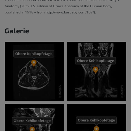
Anatomy (20th U.S. edition of Gray's Anatomy of the Human Body,
published in 1918 – from http://www.bartleby.com/107/).
Galerie