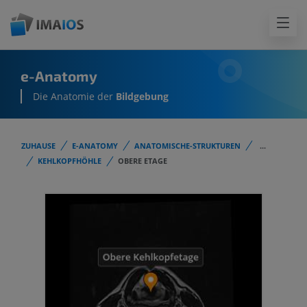
e-Anatomy
Die Anatomie der
Bildgebung
ZUHAUSE
E-ANATOMY
ANATOMISCHE-STRUKTUREN
...
KEHLKOPFHÖHLE
OBERE ETAGE