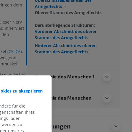
Überschlüsselbeinanteil des
pringen dem
Armgeflechts
>
Oberer Stamm des Armgeflechts
Dieser Nerv
Darunterliegende Strukturen:
d innerviert
Vorderer Abschnitt des oberen
d den
Stamms des Armgeflechts
Hinterer Abschnitt des oberen
el (C5, C6)
:
Stamms des Armgeflechts
weigend,
inmuskel.
 Armgeflechts
Anatomie des Menschen 1
mm, sondern
en Stamm.
ookies zu akzeptieren
beren Stamms,
Anatomie des Menschen
ne
vordere
dere für die
genschaften Ihres
ungs- oder
ht ganz?
n werden zu
Übersetzungen
oder unseres