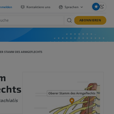
nmelden
Kontaktiere uns
Sprachen
ABONNIEREN
ER STAMM DES ARMGEFLECHTS
mm
echts
achialis