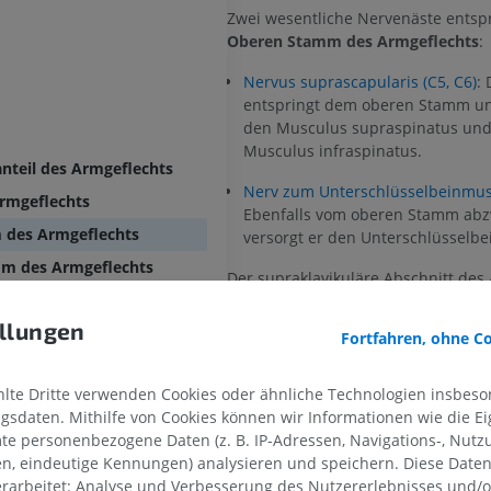
Zwei wesentliche Nervenäste ents
Oberen Stamm des Armgeflechts
:
Nervus suprascapularis (C5, C6)
: 
entspringt dem oberen Stamm un
den Musculus supraspinatus un
Musculus infraspinatus.
nteil des Armgeflechts
Nerv zum Unterschlüsselbeinmusk
rmgeflechts
Ebenfalls vom oberen Stamm abz
 des Armgeflechts
versorgt er den Unterschlüsselbe
mm des Armgeflechts
Der supraklavikuläre Abschnitt des
m des Armgeflechts
umfasst nicht nur den oberen Sta
auch den mittleren und den unter
llungen
äste des Armgeflechts
Fortfahren, ohne C
Jeder Stamm, einschließlich des o
anteil des Armgeflechts
teilt sich weiter in zwei Äste auf: ei
Teilung
und eine
hintere Teilung
.
te Dritte verwenden Cookies oder ähnliche Technologien insbeson
n Bündels des Armgeflechts
sdaten. Mithilfe von Cookies können wir Informationen wie die Ei
Bündels des Armgeflechts
te personenbezogene Daten (z. B. IP-Adressen, Navigations-, Nutz
Stimmt diese Übersetzung nic
en, eindeutige Kennungen) analysieren und speichern. Diese Date
 Bündels des Armgeflechts
MELDEN
rarbeitet: Analyse und Verbesserung des Nutzererlebnisses und/