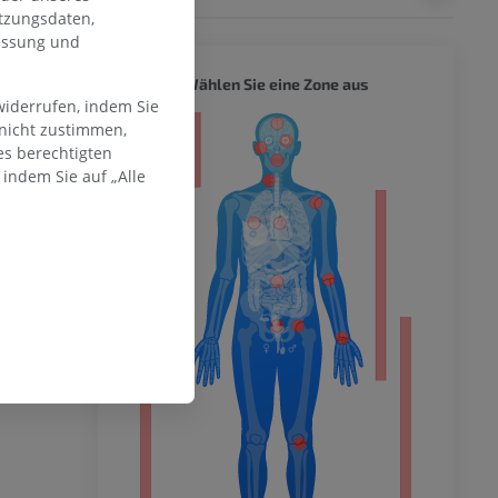
tzungsdaten,
messung und
GANZER
Wählen Sie eine Zone aus
widerrufen, indem Sie
, Head and
 14]. In:
 nicht zustimmen,
ität
): StatPearls
es berechtigten
indem Sie auf „Alle
K531473/
.M. (2010).
hme der
for students.
mität
Philadelphia PA
ucacos PN.
ormal and
adiol Anat. 2010
en Extremität