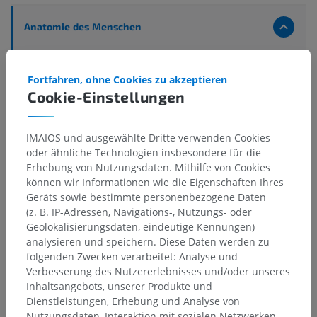
Anatomie des Menschen
Zentraler Abschnitt; Zentralnervensystem
>
Gehirn
>
Hirnstamm
>
Mittelhirn
>
Innerer Bau
>
Fortfahren, ohne Cookies zu akzeptieren
Großhirnstiele
>
Cookie-Einstellungen
Zentrale Strukturen des Mittelhirns
>
Graue Substanz
>
Periaquäduktale dopaminerge Zellen
IMAIOS und ausgewählte Dritte verwenden Cookies
oder ähnliche Technologien insbesondere für die
Darunterliegende Strukturen:
Für dieses anatomische
Erhebung von Nutzungsdaten. Mithilfe von Cookies
Teil gibt es keine zugehörigen Strukturen
können wir Informationen wie die Eigenschaften Ihres
Geräts sowie bestimmte personenbezogene Daten
(z. B. IP-Adressen, Navigations-, Nutzungs- oder
Geolokalisierungsdaten, eindeutige Kennungen)
analysieren und speichern. Diese Daten werden zu
Übersetzungen
folgenden Zwecken verarbeitet: Analyse und
Verbesserung des Nutzererlebnisses und/oder unseres
Inhaltsangebots, unserer Produkte und
Dienstleistungen, Erhebung und Analyse von
Sie haben einen Fehler gefunden?
Nutzungsdaten, Interaktion mit sozialen Netzwerken,