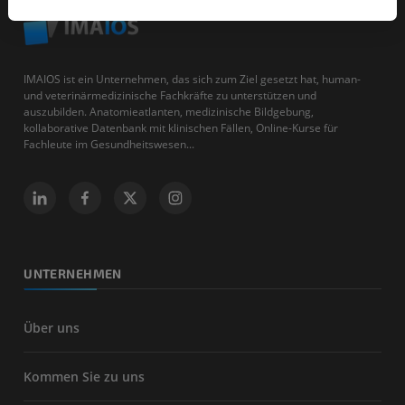
IMAIOS ist ein Unternehmen, das sich zum Ziel gesetzt hat, human-
und veterinärmedizinische Fachkräfte zu unterstützen und
auszubilden. Anatomieatlanten, medizinische Bildgebung,
kollaborative Datenbank mit klinischen Fällen, Online-Kurse für
Fachleute im Gesundheitswesen...
UNTERNEHMEN
Über uns
Kommen Sie zu uns