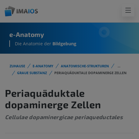
e-Anatomy
Die Anatomie der
Bildgebung
ZUHAUSE
E-ANATOMY
ANATOMISCHE-STRUKTUREN
...
GRAUE SUBSTANZ
PERIAQUÄDUKTALE DOPAMINERGE ZELLEN
Periaquäduktale
dopaminerge Zellen
Cellulae dopaminergicae periaqueductales