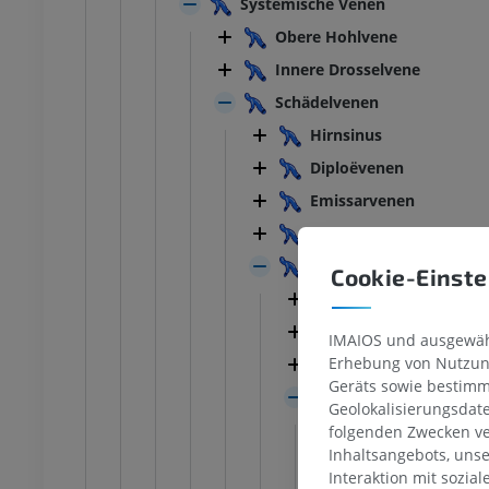
Systemische Venen
Obere Hohlvene
Innere Drosselvene
Schädelvenen
Hirnsinus
Diploëvenen
Emissarvenen
Augenhöhlenvenen
Hirnvenen
Cookie-Einste
Oberflächliche Hir
Tiefe Hirnvenen
IMAIOS und ausgewähl
Erhebung von Nutzung
Hirnstammvenen
Geräts sowie bestimm
Kleinhirnvenen
Geolokalisierungsdat
Obere Wurmv
folgenden Zwecken ve
Inhaltsangebots, uns
Untere Wurm
SPRUNGGELENK-FUSS
Interaktion mit sozia