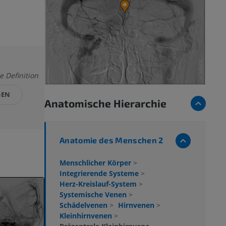
e Definition
GEN
Anatomische Hierarchie
Anatomie des Menschen 2
Menschlicher Körper
>
Integrierende Systeme
>
Herz-Kreislauf-System
>
Systemische Venen
>
Schädelvenen
>
Hirnvenen
>
Kleinhirnvenen
>