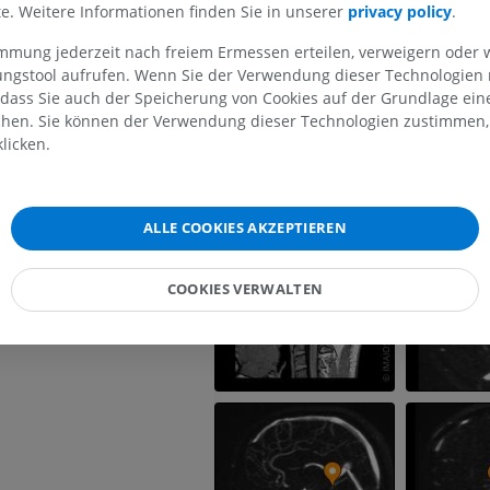
er Kleinhirnhemisphäre
lte. Weitere Informationen finden Sie in unserer
privacy policy
.
MRT der oberen Extremität
Untere Extrem
der Kleinhirnhemisphäre
MRT
Abbildungen
immung jederzeit nach freiem Ermessen erteilen, verweigern oder 
einhirnvene
lungstool aufrufen. Wenn Sie der Verwendung dieser Technologien
PREMIUM
PREMIUM
 dass Sie auch der Speicherung von Cookies auf der Grundlage ein
e
chen. Sie können der Verwendung dieser Technologien zustimmen, 
MRT der Schulter
Röntgenaufna
licken.
MRT
unteren Extre
Röntgenbilder
PREMIUM
KOSTENLOS
ALLE COOKIES AKZEPTIEREN
MRT des Handgelenks
MRT
MRT der unter
MRT
PREMIUM
COOKIES VERWALTEN
PREMIUM
MRT des Ellenbogens
MRT
Hüft-MRT
MRT
PREMIUM
PREMIUM
MRT der Hand
MRT
Knie-MRT
MRT
PREMIUM