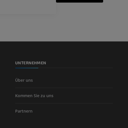
PREMIUM
Beinarterien u
CT
KOSTENLOS
Arteriografie 
Extremität
Angiographie
KOSTENLOS
UNTERNEHMEN
Über uns
Kommen Sie zu uns
Partnern