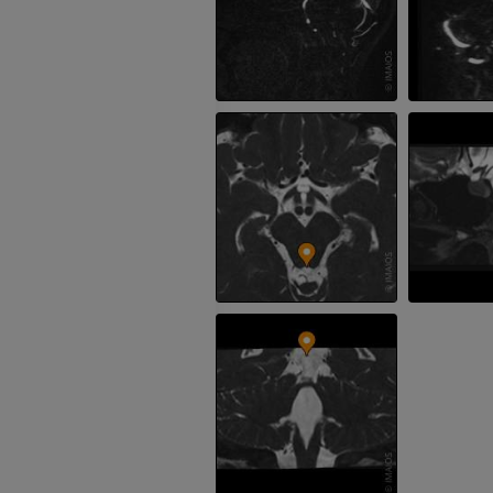
PREMIUM
Röntgenaufnahme der
oberen Extremität
CT-Arthografie
Röntgenbilder
Kniegelenks
CT-Arthrogra
PREMIUM
PREMIUM
Obere Extremität
Abbildungen
MRT des Sprun
des Rückfußes
PREMIUM
MRT
PREMIUM
Arteriografie der oberen
Extremität
Angiographie
MRT Vorfuß
MRT
KOSTENLOS
PREMIUM
Visible Human Project
Fotografie
CTA der untere
Extremitäten
PREMIUM
CT