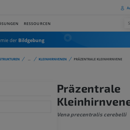
A
ÖSUNGEN
RESSOURCEN
omie der
Bildgebung
STRUKTUREN
...
KLEINHIRNVENEN
PRÄZENTRALE KLEINHIRNVENE
Präzentrale
Kleinhirnven
Vena precentralis cerebelli