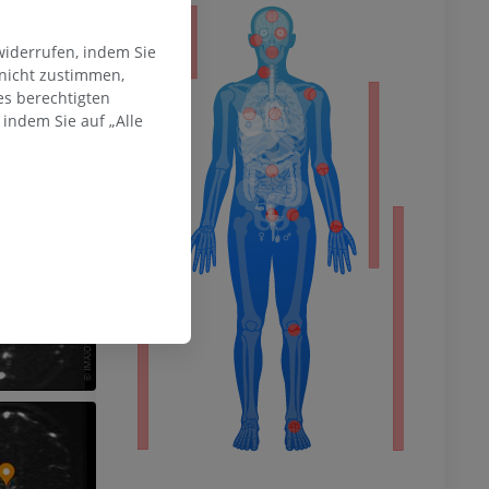
ität
widerrufen, indem Sie
 nicht zustimmen,
es berechtigten
indem Sie auf „Alle
hme der
mität
en Extremität