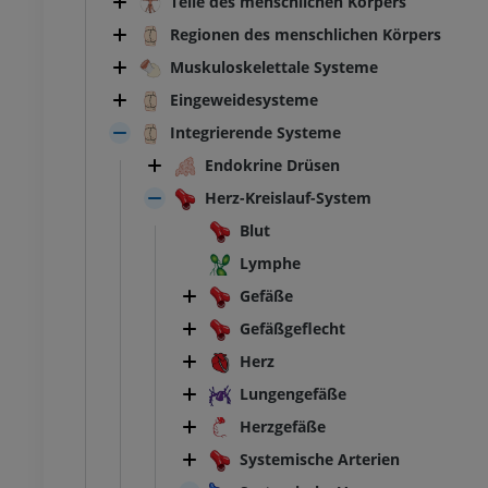
Teile des menschlichen Körpers
Regionen des menschlichen Körpers
Muskuloskelettale Systeme
Eingeweidesysteme
Integrierende Systeme
Endokrine Drüsen
Herz-Kreislauf-System
Blut
Lymphe
Gefäße
Gefäßgeflecht
Herz
Lungengefäße
Herzgefäße
Systemische Arterien