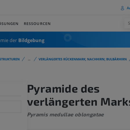
A
ÖSUNGEN
RESSOURCEN
omie der
Bildgebung
STRUKTUREN
...
VERLÄNGERTES RÜCKENMARK; NACHHIRN; BULBÄRHIRN
Pyramide des
verlängerten Mark
Pyramis medullae oblongatae