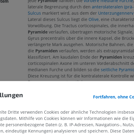
Jede
Pyramide
flankiert die
vordere mediane Furche
ystem
laterale Begrenzung durch den
anterolateralen (prä-
Sulcus
markiert wird, aus dem der
Unterzungennerv
Lateral dieses Sulcus liegt die
Olive
, eine charakteris
Vorwölbung. Die Tractus corticospinales, die innerha
Pyramide
verlaufen, übertragen motorische Signale,
Gyrus precentralis über die innere Kapsel, die Brüc
verlängerte Mark ausgehen. Motorische Bahnen, die
die
Pyramiden
verlaufen, werden als extrapyramida
klassifiziert. Am kaudalen Ende der
Pyramiden
kreuz
corticospinalen Axone im unteren Vorderabschnitt d
medianen Furche und bilden so die
seitliche Pyram
Diese Kreuzung ist für die kontralaterale Kontrolle wi
Bewegungen verantwortlich.
llungen
Fortfahren, ohne C
Stimmt diese Übersetzung nicht ganz?
M
rk
Kleinhirn
te Dritte verwenden Cookies oder ähnliche Technologien insbeson
sdaten. Mithilfe von Cookies können wir Informationen wie die Ei
Referenzen
te personenbezogene Daten (z. B. IP-Adressen, Navigations-, Nutz
en, eindeutige Kennungen) analysieren und speichern. Diese Date
Snell, R.S. (2010). ‘Chapter 5: The Brainstem’, in Clinical Neu