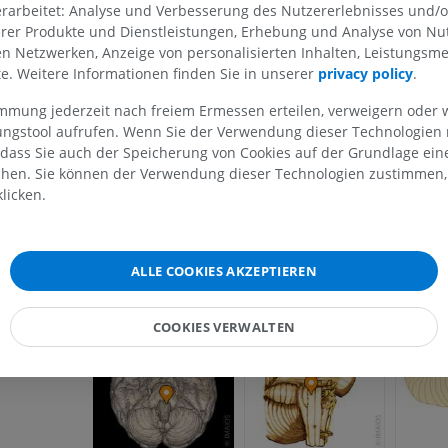
rarbeitet: Analyse und Verbesserung des Nutzererlebnisses und/
ed.) Philadelphia: Wolters Kluwer Health/Lippincott Williams &
pp.197-201.
erer Produkte und Dienstleistungen, Erhebung und Analyse von Nu
len Netzwerken, Anzeige von personalisierten Inhalten, Leistungs
lte. Weitere Informationen finden Sie in unserer
privacy policy
.
OBERE GLIEDMASSE
UNTERE GLIEDMASSE
Galerie
immung jederzeit nach freiem Ermessen erteilen, verweigern oder 
lungstool aufrufen. Wenn Sie der Verwendung dieser Technologien
MRT der oberen Extremität
Untere Extrem
 dass Sie auch der Speicherung von Cookies auf der Grundlage ein
MRT
Abbildungen
chen. Sie können der Verwendung dieser Technologien zustimmen, 
licken.
PREMIUM
PREMIUM
MRT der Schulter
Röntgenaufna
MRT
unteren Extre
ALLE COOKIES AKZEPTIEREN
Röntgenbilder
PREMIUM
KOSTENLOS
COOKIES VERWALTEN
MRT des Handgelenks
MRT
MRT der unter
MRT
PREMIUM
PREMIUM
MRT des Ellenbogens