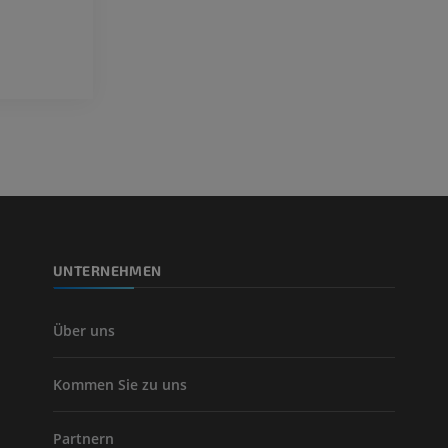
PREMIUM
Visible Human Project
Fotografie
CTA der untere
Extremitäten
PREMIUM
CT
PREMIUM
Beinarterien u
CT
KOSTENLOS
UNTERNEHMEN
Arteriografie 
Extremität
Angiographie
Über uns
KOSTENLOS
Kommen Sie zu uns
Partnern