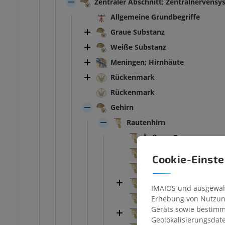
Zentraler Abschnitt; Zentralnervens
Allgemeine Grundbegriffe
Graue Substanz
Weiße Substanz
Meningen; Hirnhäute
Rückenmark
Rückenmark
Gehirn
Rautenhirn
Äußerer Bau
Innerer Bau
Cookie-Einste
Verlängertes Rückenma
Hinterhirn; Brücke und 
IMAIOS und ausgewähl
Mediale Schleifenbahn
Erhebung von Nutzung
Geräts sowie bestimm
Rückenmarksschleife
Geolokalisierungsdat