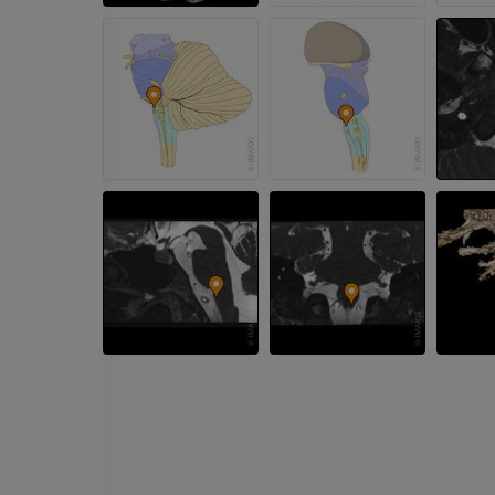
MRT
Hüft-MRT
MRT
PREMIUM
PREMIUM
MRT der Hand
MRT
Knie-MRT
MRT
PREMIUM
PREMIUM
Röntgenaufnahme der
oberen Extremität
CT-Arthografie
Röntgenbilder
Kniegelenks
CT-Arthrogra
PREMIUM
PREMIUM
Obere Extremität
Abbildungen
MRT des Sprun
des Rückfußes
PREMIUM
MRT
PREMIUM
Arteriografie der oberen
Extremität
Angiographie
MRT Vorfuß
MRT
KOSTENLOS