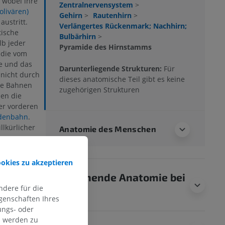
, wobei ihre
Zentralnervensystem
>
olivären)
Gehirn
>
Rautenhirn
>
austritt.
Verlängertes Rückenmark; Nachhirn;
tische
Bulbärhirn
>
lb jeder
Pyramide des Hirnstamms
 die vom
ke und das
Darunterliegende Strukturen:
Für
 nicht durch
dieses anatomische Teil gibt es keine
le Bahnen
zugehörigen Strukturen
en die
er vorderen
idenbahn
.
llkürlicher
Anatomie des Menschen
ookies zu akzeptieren
ELDEN
Vergleichende Anatomie bei
dere für die
Tieren
genschaften Ihres
ungs- oder
n werden zu
roanatomy. (7th