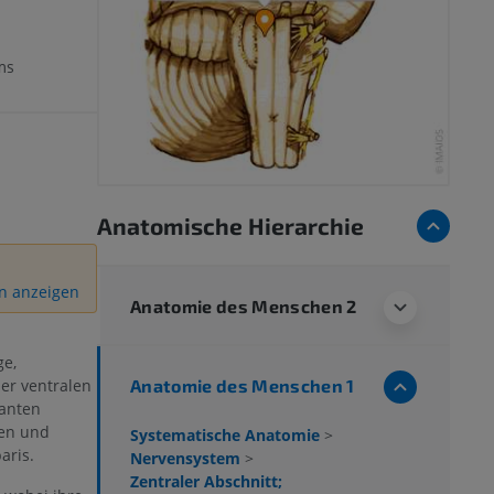
ms
Anatomische Hierarchie
on anzeigen
Anatomie des Menschen 2
ge,
Anatomie des Menschen 1
der ventralen
kanten
nen und
Systematische Anatomie
>
aris.
Nervensystem
>
Zentraler Abschnitt;