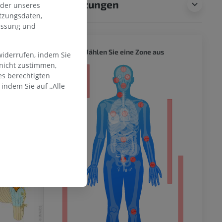
Übersetzungen
oder unseres
 Wilkins,
tzungsdaten,
messung und
GANZER
Wählen Sie eine Zone aus
widerrufen, indem Sie
 nicht zustimmen,
ität
es berechtigten
indem Sie auf „Alle
hme der
mität
en Extremität