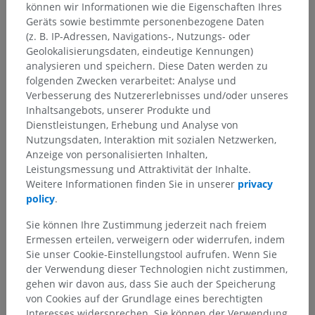
können wir Informationen wie die Eigenschaften Ihres
Geräts sowie bestimmte personenbezogene Daten
(z. B. IP-Adressen, Navigations-, Nutzungs- oder
Geolokalisierungsdaten, eindeutige Kennungen)
analysieren und speichern. Diese Daten werden zu
folgenden Zwecken verarbeitet: Analyse und
Verbesserung des Nutzererlebnisses und/oder unseres
Inhaltsangebots, unserer Produkte und
Dienstleistungen, Erhebung und Analyse von
Nutzungsdaten, Interaktion mit sozialen Netzwerken,
Anatomische Hierarchie
Anzeige von personalisierten Inhalten,
Leistungsmessung und Attraktivität der Inhalte.
Weitere Informationen finden Sie in unserer
privacy
Anatomie des Menschen 2
policy
.
Sie können Ihre Zustimmung jederzeit nach freiem
Anatomie des Menschen 1
Ermessen erteilen, verweigern oder widerrufen, indem
Sie unser Cookie-Einstellungstool aufrufen. Wenn Sie
Allgemeine Anatomie
>
der Verwendung dieser Technologien nicht zustimmen,
Teile des menschlichen Körpers
>
Stamm; Rumpf
gehen wir davon aus, dass Sie auch der Speicherung
von Cookies auf der Grundlage eines berechtigten
Darunterliegende Strukturen:
Interesses widersprechen. Sie können der Verwendung