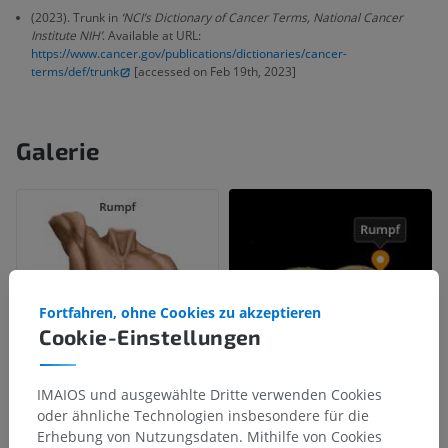
(2023). Trunk in
‘NCI’s Dictionary of Cancer Terms, National Cancer
Institute NIH’
. Available at URL:
https://www.cancer.gov/publications/dictionaries/cancer-
terms/def/trunk
[accessed on Feb 19th, 2023]
Galerie
Fortfahren, ohne Cookies zu akzeptieren
Cookie-Einstellungen
IMAIOS und ausgewählte Dritte verwenden Cookies
oder ähnliche Technologien insbesondere für die
Erhebung von Nutzungsdaten. Mithilfe von Cookies