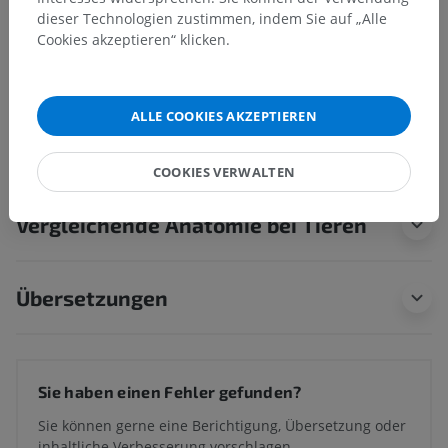
Brust
dieser Technologien zustimmen, indem Sie auf „Alle
Bauch
Cookies akzeptieren“ klicken.
Becken
Männliches Becken
ALLE COOKIES AKZEPTIEREN
Rücken
COOKIES VERWALTEN
Vergleichende Anatomie bei Tieren
Übersetzungen
Sie haben einen Fehler gefunden?
Sie können gerne eine Berichtigung, Übersetzung oder
inhaltliche Verbesserung vorschlagen.