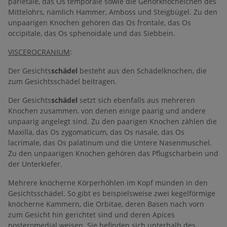
parietale, das Os temporale sowie die Gehörknöchelchen des
Mittelohrs, nämlich Hammer, Amboss und Steigbügel. Zu den
unpaarigen Knochen gehören das Os frontale, das Os
occipitale, das Os sphenoidale und das Siebbein.
VISCEROCRANIUM
:
Der Gesichts
schädel
besteht aus den Schädelknochen, die
zum Gesichtsschädel beitragen.
Der Gesichts
schädel
setzt sich ebenfalls aus mehreren
Knochen zusammen, von denen einige paarig und andere
unpaarig angelegt sind. Zu den paarigen Knochen zählen die
Maxilla, das Os zygomaticum, das Os nasale, das Os
lacrimale, das Os palatinum und die Untere Nasenmuschel.
Zu den unpaarigen Knochen gehören das Pflugscharbein und
der Unterkiefer.
Mehrere knöcherne Körperhöhlen im Kopf münden in den
Gesichtsschädel. So gibt es beispielsweise zwei kegelförmige
knöcherne Kammern, die Orbitae, deren Basen nach vorn
zum Gesicht hin gerichtet sind und deren Apices
posteromedial weisen. Sie befinden sich unterhalb des