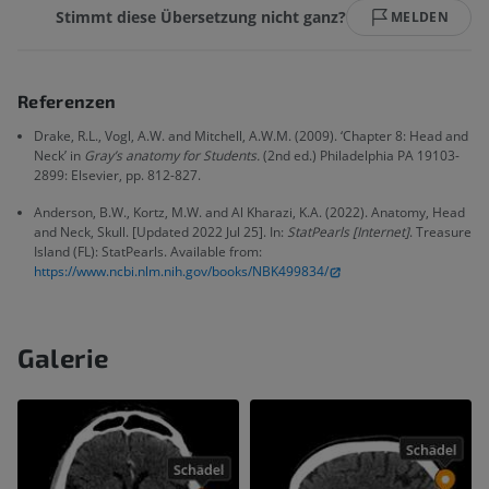
Stimmt diese Übersetzung nicht ganz?
MELDEN
Referenzen
Drake, R.L., Vogl, A.W. and Mitchell, A.W.M. (2009). ‘Chapter 8: Head and
Neck’ in
Gray’s anatomy for Students.
(2nd ed.) Philadelphia PA 19103-
2899: Elsevier, pp. 812-827.
Anderson, B.W., Kortz, M.W. and Al Kharazi, K.A. (2022). Anatomy, Head
and Neck, Skull. [Updated 2022 Jul 25]. In:
StatPearls [Internet]
. Treasure
Island (FL): StatPearls. Available from:
https://www.ncbi.nlm.nih.gov/books/NBK499834/
Galerie