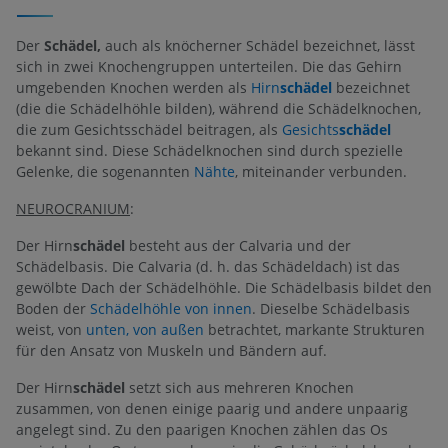
Der
Schädel,
auch als knöcherner Schädel bezeichnet, lässt
sich in zwei Knochengruppen unterteilen. Die das Gehirn
umgebenden Knochen werden als
Hirn
schädel
bezeichnet
(die die Schädelhöhle bilden), während die Schädelknochen,
die zum Gesichtsschädel beitragen, als
Gesichts
schädel
bekannt sind. Diese Schädelknochen sind durch spezielle
Gelenke, die sogenannten
Nähte
, miteinander verbunden.
NEUROCRANIUM
:
Der Hirn
schädel
besteht aus der Calvaria und der
Schädelbasis. Die Calvaria (d. h. das Schädeldach) ist das
gewölbte Dach der Schädelhöhle. Die Schädelbasis bildet den
Boden der
Schädelhöhle von innen
. Dieselbe Schädelbasis
weist, von
unten, von außen
betrachtet, markante Strukturen
für den Ansatz von Muskeln und Bändern auf.
Der Hirn
schädel
setzt sich aus mehreren Knochen
zusammen, von denen einige paarig und andere unpaarig
angelegt sind. Zu den paarigen Knochen zählen das Os