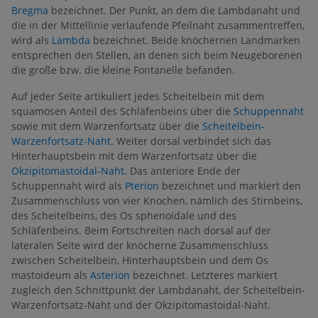
Bregma
bezeichnet. Der Punkt, an dem die Lambdanaht und
die in der Mittellinie verlaufende Pfeilnaht zusammentreffen,
wird als
Lambda
bezeichnet. Beide knöchernen Landmarken
entsprechen den Stellen, an denen sich beim Neugeborenen
die große bzw. die kleine Fontanelle befanden.
Auf jeder Seite artikuliert jedes Scheitelbein mit dem
squamösen Anteil des Schläfenbeins über die
Schuppennaht
sowie mit dem Warzenfortsatz über die
Scheitelbein-
Warzenfortsatz-Naht
. Weiter dorsal verbindet sich das
Hinterhauptsbein mit dem Warzenfortsatz über die
Okzipitomastoidal-Naht
. Das anteriore Ende der
Schuppennaht wird als
Pterion
bezeichnet und markiert den
Zusammenschluss von vier Knochen, nämlich des Stirnbeins,
des Scheitelbeins, des Os sphenoidale und des
Schläfenbeins. Beim Fortschreiten nach dorsal auf der
lateralen Seite wird der knöcherne Zusammenschluss
zwischen Scheitelbein, Hinterhauptsbein und dem Os
mastoideum als
Asterion
bezeichnet. Letzteres markiert
zugleich den Schnittpunkt der Lambdanaht, der Scheitelbein-
Warzenfortsatz-Naht und der Okzipitomastoidal-Naht.