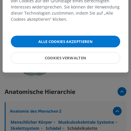
von Cookies auf der Grundlage eines berechtigten
Interesses widersprechen. Sie können der Verwendung
dieser Technologien zustimmen, indem Sie auf „Alle
Cookies akzeptieren“ klicken.
ALLE COOKIES AKZEPTIEREN
COOKIES VERWALTEN
Anatomische Hierarchie
Anatomie des Menschen 2
Menschlicher Körper
>
Muskuloskelettale Systeme
>
Skelettsystem
>
Schädel
>
Schädelkalotte