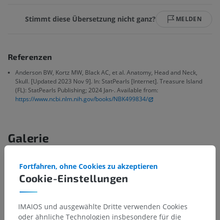
Stimmt diese Übersetzung nicht ganz?
MELDEN
Referenzen
Anderson BW, Kortz MW, Black AC, et al. Anatomy, Head and Neck,
Skull. [Updated 2023 Nov 9]. In: StatPearls [Internet]. Treasure Island
(FL): StatPearls Publishing; 2024 Jan-. Available from:
https://www.ncbi.nlm.nih.gov/books/NBK499834/
Galerie
Fortfahren, ohne Cookies zu akzeptieren
Cookie-Einstellungen
IMAIOS und ausgewählte Dritte verwenden Cookies
oder ähnliche Technologien insbesondere für die