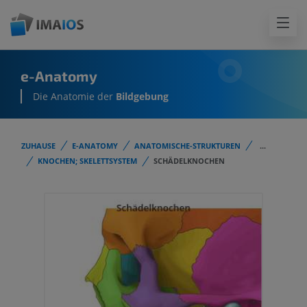
e-Anatomy
Die Anatomie der
Bildgebung
ZUHAUSE
E-ANATOMY
ANATOMISCHE-STRUKTUREN
...
KNOCHEN; SKELETTSYSTEM
SCHÄDELKNOCHEN