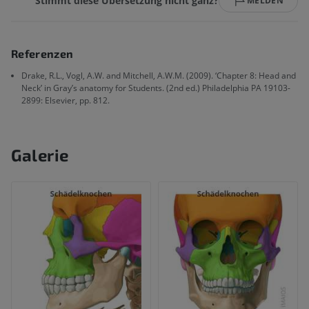
Stimmt diese Übersetzung nicht ganz?
MELDEN
Referenzen
Drake, R.L., Vogl, A.W. and Mitchell, A.W.M. (2009). ‘Chapter 8: Head and
Neck’ in Gray’s anatomy for Students. (2nd ed.) Philadelphia PA 19103-
2899: Elsevier, pp. 812.
Galerie