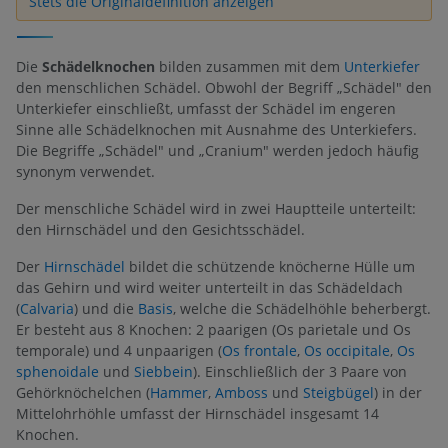
Stets die Originaldefinition anzeigen
Die
Schädelknochen
bilden zusammen mit dem
Unterkiefer
den menschlichen Schädel. Obwohl der Begriff „Schädel" den
Unterkiefer einschließt, umfasst der Schädel im engeren
Sinne alle Schädelknochen mit Ausnahme des Unterkiefers.
Die Begriffe „Schädel" und „Cranium" werden jedoch häufig
synonym verwendet.
Der menschliche Schädel wird in zwei Hauptteile unterteilt:
den Hirnschädel und den Gesichtsschädel.
Der
Hirnschädel
bildet die schützende knöcherne Hülle um
das Gehirn und wird weiter unterteilt in das Schädeldach
(
Calvaria
) und die
Basis
, welche die Schädelhöhle beherbergt.
Er besteht aus 8 Knochen: 2 paarigen (Os parietale und Os
temporale) und 4 unpaarigen (
Os frontale
,
Os occipitale
,
Os
sphenoidale
und
Siebbein
). Einschließlich der 3 Paare von
Gehörknöchelchen (
Hammer
,
Amboss
und
Steigbügel
) in der
Mittelohrhöhle umfasst der Hirnschädel insgesamt 14
Knochen.