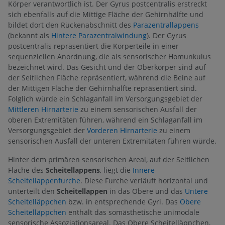
Körper verantwortlich ist. Der Gyrus postcentralis erstreckt
sich ebenfalls auf die Mittige Fläche der Gehirnhälfte und
bildet dort den Rückenabschnitt des
Parazentrallappens
(bekannt als
Hintere Parazentralwindung
). Der Gyrus
postcentralis repräsentiert die Körperteile in einer
sequenziellen Anordnung, die als sensorischer Homunkulus
bezeichnet wird. Das Gesicht und der Oberkörper sind auf
der Seitlichen Fläche repräsentiert, während die Beine auf
der Mittigen Fläche der Gehirnhälfte repräsentiert sind.
Folglich würde ein Schlaganfall im Versorgungsgebiet der
Mittleren Hirnarterie
zu einem sensorischen Ausfall der
oberen Extremitäten führen, während ein Schlaganfall im
Versorgungsgebiet der
Vorderen Hirnarterie
zu einem
sensorischen Ausfall der unteren Extremitäten führen würde.
Hinter dem primären sensorischen Areal, auf der Seitlichen
Fläche des
Scheitellappens
, liegt die
Innere
Scheitellappenfurche
. Diese Furche verläuft horizontal und
unterteilt den
Scheitellappen
in das Obere und das
Untere
Scheitelläppchen
bzw. in entsprechende Gyri. Das
Obere
Scheitelläppchen
enthält das somästhetische unimodale
sensorische Assoziationsareal. Das Obere Scheitelläppchen,