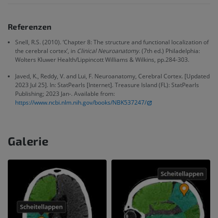
Referenzen
Snell, R.S. (2010). ‘Chapter 8: The structure and functional localization of
the cerebral cortex’, in
Clinical Neuroanatomy
. (7th ed.) Philadelphia:
Wolters Kluwer Health/Lippincott Williams & Wilkins, pp.284-303.
Javed, K., Reddy, V. and Lui, F. Neuroanatomy, Cerebral Cortex. [Updated
2023 Jul 25]. In: StatPearls [Internet]. Treasure Island (FL): StatPearls
Publishing; 2023 Jan-. Available from:
https://www.ncbi.nlm.nih.gov/books/NBK537247/
Galerie